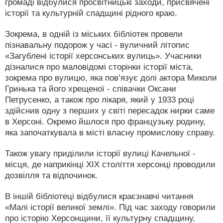
громаді відбулися просвітницькі заходи, присвячені
історії та культурній спадщині рідного краю.
Зокрема, в одній із міських бібліотек провели
пізнавальну подорож у часі - вуличний літопис
«Загублені історії херсонських вулиць». Учасники
дізналися про маловідомі сторінки історії міста,
зокрема про вулицю, яка пов’язує долі актора Миколи
Гринька та його хрещеної - співачки Оксани
Петрусенко, а також про лікаря, який у 1933 році
здійснив одну з перших у світі пересадок нирки саме
в Херсоні. Окремо йшлося про французьку родину,
яка започаткувала в місті власну промислову справу.
Також увагу приділили історії вулиці Качельної -
місця, де наприкінці XIX століття херсонці проводили
дозвілля та відпочинок.
В іншій бібліотеці відбулися краєзнавчі читання
«Малі історії великої землі». Під час заходу говорили
про історію Херсонщини, її культурну спадщину,