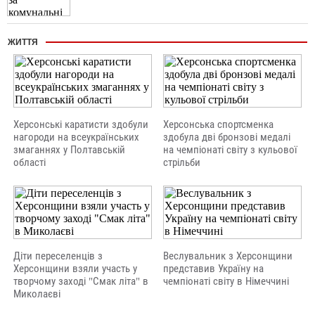
ЖИТТЯ
Херсонські каратисти здобули
Херсонська спортсменка
нагороди на всеукраїнських
здобула дві бронзові медалі
змаганнях у Полтавській
на чемпіонаті світу з кульової
області
стрільби
Діти переселенців з
Веслувальник з Херсонщини
Херсонщини взяли участь у
представив Україну на
творчому заході "Смак літа" в
чемпіонаті світу в Німеччині
Миколаєві