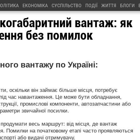
ОЛІТИКА
ЕКОНОМІКА
СУСПІЛЬСТВО
ПОДІЇ
ЖИТТЯ
БЛОГИ
икогабаритний вантаж: як
зення без помилок
ого вантажу по Україні:
и, оскільки він займає більше місця, потребує
під час навантаження. Це може бути обладнання,
нструкції, промислові компоненти, автозапчастини або
параметри звичайної посилки.
 продумати весь маршрут: від місця, де вантаж
ня. Помилки на початковому етапі часто проявляються
нспорті або видачі отримувачу.