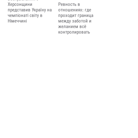
Херсонщини
Ревность в
представив Україну на
отношениях: где
чемпіонаті світу в
проходит граница
Німеччині
между заботой и
желанием всё
контролировать