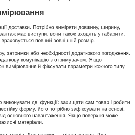
вимірювання
ції доставки. Потрібно виміряти довжину, ширину,
вантаж має виступи, вони також входять у габарити.
, враховується повний зовнішній розмір.
у, затримки або необхідності додаткового погодження.
додаткову комунікацію з отримувачем. Якщо
он вимірювання й фіксувати параметри кожного типу
 виконувати дві функції: захищати сам товар і робити
стійку форму, його потрібно зафіксувати на основі.
и від основного навантаження. Якщо поверхня може
захисні матеріали.
ист торців. Для важких — міцна основа. Для