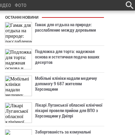
ВІДЕО
ФОТО
ОСТАННІ НОВИНИ
Гамак для отдыха на природе:
расслабление между деревьями
Подложка для торта: надежная
основа и эстетичная подача ваших
десертов
Мобільні клініки надали медичну
допомогу 9 687 жителям
Херсонщини
Лікарі Луганської обласної клінічної
лікарні провели прийом для ВПО з
Херсонщини у Дніпрі
Заборгованість за комунальні