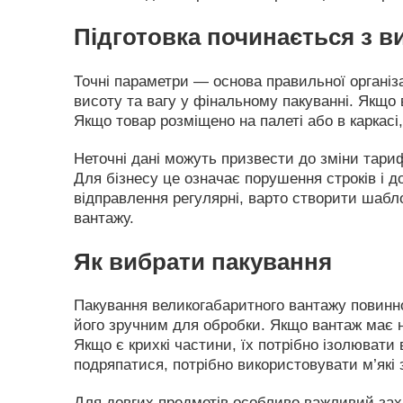
Підготовка починається з 
Точні параметри — основа правильної організа
висоту та вагу у фінальному пакуванні. Якщо 
Якщо товар розміщено на палеті або в каркасі
Неточні дані можуть призвести до зміни тариф
Для бізнесу це означає порушення строків і 
відправлення регулярні, варто створити шабл
вантажу.
Як вибрати пакування
Пакування великогабаритного вантажу повинно
його зручним для обробки. Якщо вантаж має не
Якщо є крихкі частини, їх потрібно ізолюват
подряпатися, потрібно використовувати м’які 
Для довгих предметів особливо важливий зах