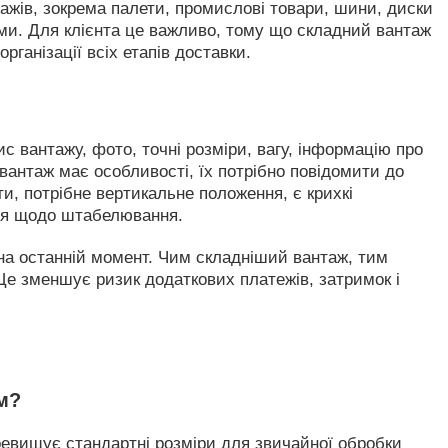
нтажів, зокрема палети, промислові товари, шини, диски
ми. Для клієнта це важливо, тому що складний вантаж
рганізації всіх етапів доставки.
с вантажу, фото, точні розміри, вагу, інформацію про
вантаж має особливості, їх потрібно повідомити до
, потрібне вертикальне положення, є крихкі
ня щодо штабелювання.
 на останній момент. Чим складніший вантаж, тим
е зменшує ризик додаткових платежів, затримок і
м?
евищує стандартні розміри для звичайної обробки