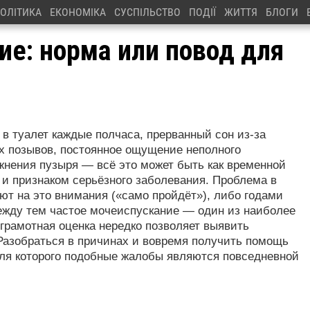
ОЛІТИКА
ЕКОНОМІКА
СУСПІЛЬСТВО
ПОДІЇ
ЖИТТЯ
БЛОГИ
ие: норма или повод для
 в туалет каждые полчаса, прерванный сон из-за
х позывов, постоянное ощущение неполного
жнения пузыря — всё это может быть как временной
 и признаком серьёзного заболевания. Проблема в
т на это внимания («само пройдёт»), либо годами
ежду тем частое мочеиспускание — один из наиболее
грамотная оценка нередко позволяет выявить
Разобраться в причинах и вовремя получить помощь
ля которого подобные жалобы являются повседневной