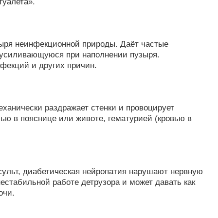
туалета».
зыря неинфекционной природы. Даёт частые
 усиливающуюся при наполнении пузыря.
фекций и других причин.
еханически раздражает стенки и провоцирует
ью в пояснице или животе, гематурией (кровью в
сульт, диабетическая нейропатия нарушают нервную
нестабильной работе детрузора и может давать как
очи.