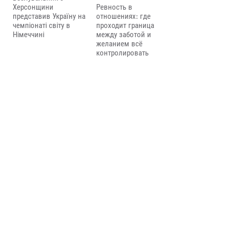
Херсонщини
Ревность в
представив Україну на
отношениях: где
чемпіонаті світу в
проходит граница
Німеччині
между заботой и
желанием всё
контролировать