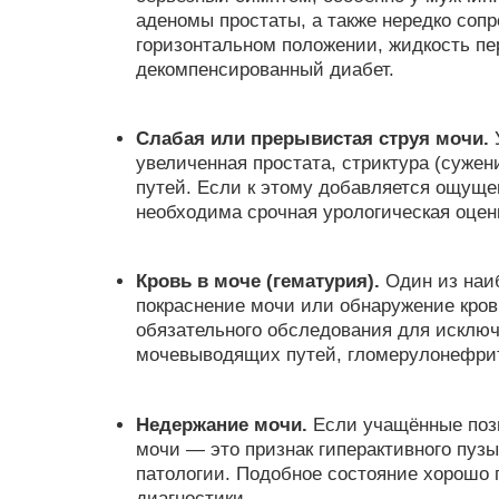
аденомы простаты, а также нередко соп
горизонтальном положении, жидкость пе
декомпенсированный диабет.
Слабая или прерывистая струя мочи.
У
увеличенная простата, стриктура (суже
путей. Если к этому добавляется ощуще
необходима срочная урологическая оцен
Кровь в моче (гематурия).
Один из наи
покраснение мочи или обнаружение кров
обязательного обследования для исклю
мочевыводящих путей, гломерулонефри
Недержание мочи.
Если учащённые поз
мочи — это признак гиперактивного пуз
патологии. Подобное состояние хорошо 
диагностики.