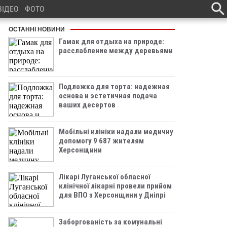
ВІДЕО
ФОТО
ОСТАННІ НОВИНИ
Гамак для отдыха на природе:
расслабление между деревьями
Подложка для торта: надежная
основа и эстетичная подача
ваших десертов
Мобільні клініки надали медичну
допомогу 9 687 жителям
Херсонщини
Лікарі Луганської обласної
клінічної лікарні провели прийом
для ВПО з Херсонщини у Дніпрі
Заборгованість за комунальні