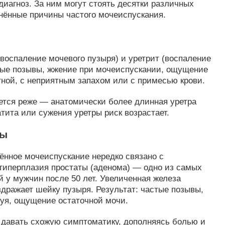
диагноз. За ним могут стоять десятки различных
нённые причины частого мочеиспускания.
воспаление мочевого пузыря) и уретрит (воспаление
ные позывы, жжение при мочеиспускании, ощущение
ной, с неприятным запахом или с примесью крови.
ется реже — анатомически более длинная уретра
тита или сужения уретры риск возрастает.
зы
ённое мочеиспускание нередко связано с
 гиперплазия простаты (аденома) — одно из самых
 у мужчин после 50 лет. Увеличенная железа
здражает шейку пузыря. Результат: частые позывы,
руя, ощущение остаточной мочи.
 давать схожую симптоматику, дополняясь болью и