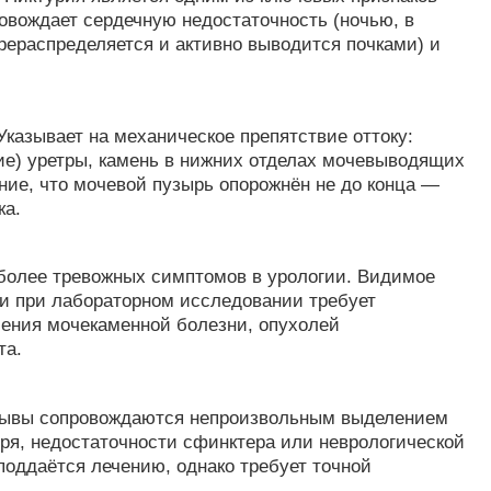
ровождает сердечную недостаточность (ночью, в
рераспределяется и активно выводится почками) и
казывает на механическое препятствие оттоку:
ние) уретры, камень в нижних отделах мочевыводящих
ние, что мочевой пузырь опорожнён не до конца —
ка.
более тревожных симптомов в урологии. Видимое
и при лабораторном исследовании требует
чения мочекаменной болезни, опухолей
та.
ывы сопровождаются непроизвольным выделением
ыря, недостаточности сфинктера или неврологической
поддаётся лечению, однако требует точной