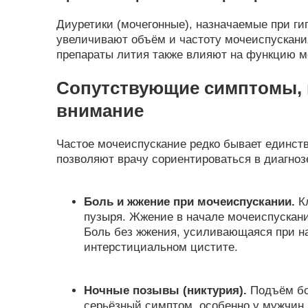
Диуретики (мочегонные), назначаемые при ги
увеличивают объём и частоту мочеиспускани
препараты лития также влияют на функцию м
Сопутствующие симптомы, н
внимание
Частое мочеиспускание редко бывает единс
позволяют врачу сориентироваться в диагноз
Боль и жжение при мочеиспускании.
Кл
пузыря. Жжение в начале мочеиспускания
Боль без жжения, усиливающаяся при на
интерстициальном цистите.
Ночные позывы (никтурия).
Подъём бол
серьёзный симптом, особенно у мужчин.