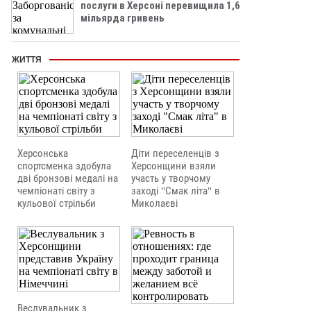
послуги в Херсоні перевищила 1,6
мільярда гривень
ЖИТТЯ
Херсонська
Діти переселенців з
спортсменка здобула
Херсонщини взяли
дві бронзові медалі на
участь у творчому
чемпіонаті світу з
заході "Смак літа" в
кульової стрільби
Миколаєві
Веслувальник з