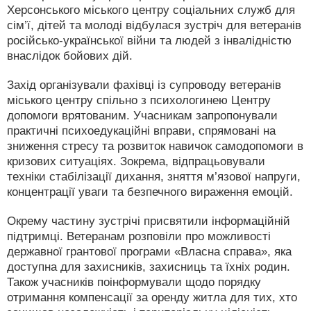
Херсонського міського центру соціальних служб для
сім’ї, дітей та молоді відбулася зустріч для ветеранів
російсько-української війни та людей з інвалідністю
внаслідок бойових дій.
Захід організували фахівці із супроводу ветеранів
міського центру спільно з психологинею Центру
допомоги врятованим. Учасникам запропонували
практичні психоедукаційні вправи, спрямовані на
зниження стресу та розвиток навичок самодопомоги в
кризових ситуаціях. Зокрема, відпрацьовували
техніки стабілізації дихання, зняття м’язової напруги,
концентрації уваги та безпечного вираження емоцій.
Окрему частину зустрічі присвятили інформаційній
підтримці. Ветеранам розповіли про можливості
державної грантової програми «Власна справа», яка
доступна для захисників, захисниць та їхніх родин.
Також учасників поінформували щодо порядку
отримання компенсації за оренду житла для тих, хто