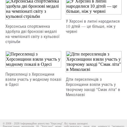
У Херсоні в липні народилися
Херсонська спортсменка
10 дітей — це більше, ніж у
здобула дві бронзові медалі
червні
на чемпіонаті світу з кульової
стрільби
Переселенці з Херсонщини
взяли участь у модному показі
Діти переселенців з
в Одесі
Херсонщини взяли участь у
творчому заході "Смак літа" в
Миколаєві
© 2008 - 2026 Інформаційне агентство "Херсонці". Всі права захищені.
Використання матеріалів ІА "Херсонці" може здійснюватись лише при наявності "активного