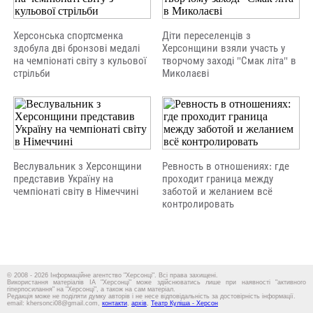
Херсонська спортсменка
Діти переселенців з
здобула дві бронзові медалі
Херсонщини взяли участь у
на чемпіонаті світу з кульової
творчому заході "Смак літа" в
стрільби
Миколаєві
Веслувальник з Херсонщини
Ревность в отношениях: где
представив Україну на
проходит граница между
чемпіонаті світу в Німеччині
заботой и желанием всё
контролировать
© 2008 - 2026 Інформаційне агентство "Херсонці". Всі права захищені.
Використання матеріалів ІА "Херсонці" може здійснюватись лише при наявності "активного
гіперпосилання" на "Херсонці", а також на сам матеріал.
Редакція може не поділяти думку авторів і не несе відповідальність за достовірність інформації.
email: khersonci08@gmail.com,
контакти
,
архів
,
Театр Куліша - Херсон