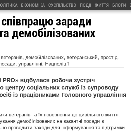
ОЛІТИКА
ЕКОНОМІКА
СУСПІЛЬСТВО
ПОДІЇ
ЖИТТЯ
БЛОГИ
и співпрацю заради
та демобілізованих
 PRO» відбулася робоча зустріч
о центру соціальних служб із супроводу
 осіб із працівниками Головного управління
и ветеранів та їх повернення до цивільного життя.
вання демобілізованих на вакантні посади в
льно проводити заходи для інформування та підтримки