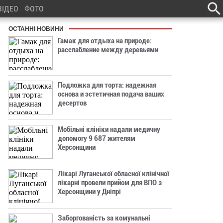
ВІДЕО
ФОТО
ОСТАННІ НОВИНИ
Гамак для отдыха на природе:
расслабление между деревьями
Подложка для торта: надежная
основа и эстетичная подача ваших
десертов
Мобільні клініки надали медичну
допомогу 9 687 жителям
Херсонщини
Лікарі Луганської обласної клінічної
лікарні провели прийом для ВПО з
Херсонщини у Дніпрі
Заборгованість за комунальні