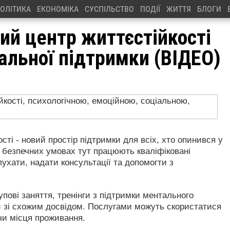
ОЛІТИКА
ЕКОНОМІКА
СУСПІЛЬСТВО
ПОДІЇ
ЖИТТЯ
БЛОГИ
ий центр життєстійкості
іальної підтримки (ВІДЕО)
сті - новий простір підтримки для всіх, хто опинився у
 безпечних умовах тут працюють кваліфіковані
лухати, надати консультації та допомогти з
упові заняття, тренінги з підтримки ментального
й зі схожим досвідом. Послугами можуть скористатися
 чи місця проживання.