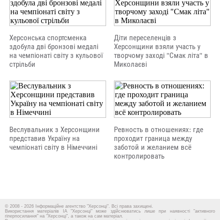
Херсонська спортсменка
Діти переселенців з
здобула дві бронзові медалі
Херсонщини взяли участь у
на чемпіонаті світу з кульової
творчому заході "Смак літа" в
стрільби
Миколаєві
Веслувальник з Херсонщини
Ревность в отношениях: где
представив Україну на
проходит граница между
чемпіонаті світу в Німеччині
заботой и желанием всё
контролировать
© 2008 - 2026 Інформаційне агентство "Херсонці". Всі права захищені.
Використання матеріалів ІА "Херсонці" може здійснюватись лише при наявності "активного
гіперпосилання" на "Херсонці", а також на сам матеріал.