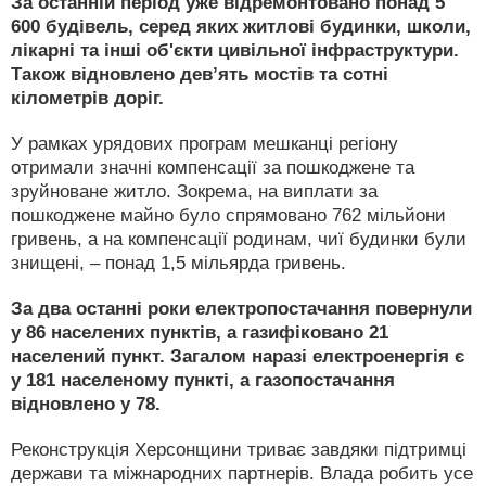
За останній період уже відремонтовано понад 5
600 будівель, серед яких житлові будинки, школи,
лікарні та інші об'єкти цивільної інфраструктури.
Також відновлено дев’ять мостів та сотні
кілометрів доріг.
У рамках урядових програм мешканці регіону
отримали значні компенсації за пошкоджене та
зруйноване житло. Зокрема, на виплати за
пошкоджене майно було спрямовано 762 мільйони
гривень, а на компенсації родинам, чиї будинки були
знищені, – понад 1,5 мільярда гривень.
За два останні роки електропостачання повернули
у 86 населених пунктів, а газифіковано 21
населений пункт. Загалом наразі електроенергія є
у 181 населеному пункті, а газопостачання
відновлено у 78.
Реконструкція Херсонщини триває завдяки підтримці
держави та міжнародних партнерів. Влада робить усе