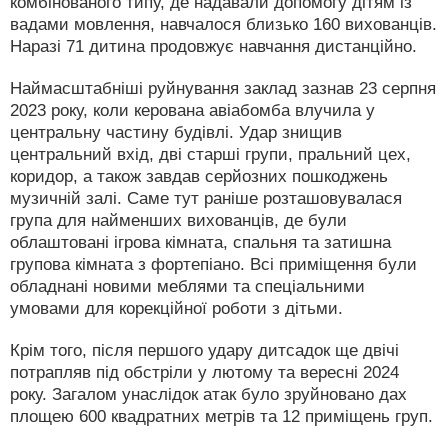
комбінованого типу, де надавали допомогу дітям із
вадами мовлення, навчалося близько 160 вихованців.
Наразі 71 дитина продовжує навчання дистанційно.
Наймасштабніші руйнування заклад зазнав 23 серпня
2023 року, коли керована авіабомба влучила у
центральну частину будівлі. Удар знищив
центральний вхід, дві старші групи, пральний цех,
коридор, а також завдав серйозних пошкоджень
музичній залі. Саме тут раніше розташовувалася
група для найменших вихованців, де були
облаштовані ігрова кімната, спальня та затишна
групова кімната з фортепіано. Всі приміщення були
обладнані новими меблями та спеціальними
умовами для корекційної роботи з дітьми.
Крім того, після першого удару дитсадок ще двічі
потрапляв під обстріли у лютому та вересні 2024
року. Загалом унаслідок атак було зруйновано дах
площею 600 квадратних метрів та 12 приміщень груп.