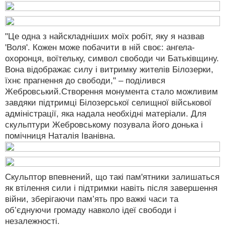
"Це одна з найскладніших моїх робіт, яку я назвав
'Воля'. Кожен може побачити в ній своє: ангела-
охоронця, воїтельку, символ свободи чи Батьківщину.
Вона відображає силу і витримку жителів Білозерки,
їхнє прагнення до свободи," – поділився
Жебровський.Створення монумента стало можливим
завдяки підтримці Білозерської селищної військової
адміністрації, яка надала необхідні матеріали. Для
скульптури Жебровському позувала його донька і
помічниця Наталія Іванівна.
Скульптор впевнений, що такі пам'ятники залишаться
як втілення сили і підтримки навіть після завершення
війни, зберігаючи пам’ять про важкі часи та
об’єднуючи громаду навколо ідеї свободи і
незалежності.