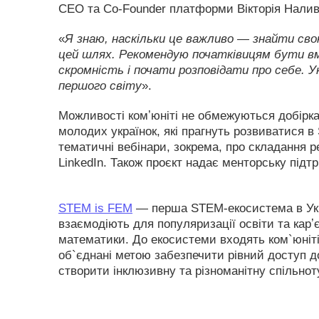
CEO та Co-Founder платформи Вікторія Налив
«
Я знаю, наскільки це важливо — знайти св
цей шлях. Рекомендую початківицям бути вм
скромність і почати розповідати про себе. У
першого світу
».
Можливості комʼюніті не обмежуються добірк
молодих українок, які прагнуть розвиватися 
тематичні вебінари, зокрема, про складання 
LinkedIn. Також проєкт надає менторську підт
​​STEM is FEM
— перша STEM-екосистема в Украї
взаємодіють для популяризації освіти та карʼєр
математики. До екосистеми входять ком`юніті
об`єднані метою забезпечити рівний доступ 
створити інклюзивну та різноманітну спільнот