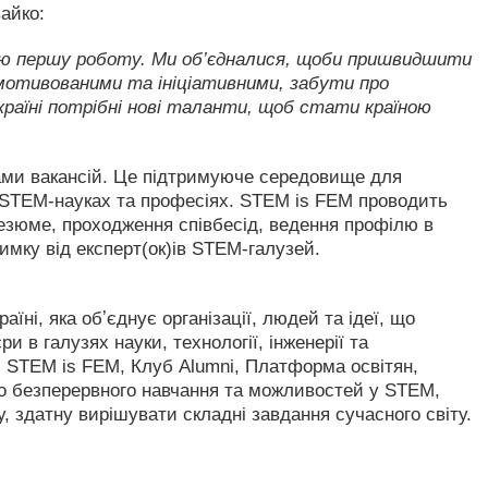
айко:
ою першу роботу. Ми об’єдналися, щоби пришвидшити
отивованими та ініціативними, забути про
країні потрібні нові таланти, щоб стати країною
ами вакансій. Це підтримуюче середовище для
в STEM-науках та професіях. STEM is FEM проводить
резюме, проходження співбесід, ведення профілю в
римку від експерт(ок)ів STEM-галузей.
ні, яка обʼєднує організації, людей та ідеї, що
и в галузях науки, технології, інженерії та
 ​​STEM is FEM, Клуб Alumni, Платформа освітян,
до безперервного навчання та можливостей у STEM,
у, здатну вирішувати складні завдання сучасного світу.