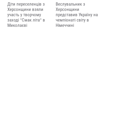
Діти переселенців з
Веслувальник з
Херсонщини взяли
Херсонщини
участь у творчому
представив Україну на
заході "Смак літа" в
чемпіонаті світу в
Миколаєві
Німеччині