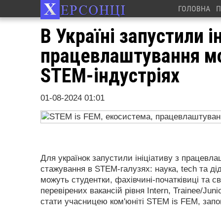
ГОЛОВНА
П
В Україні запустили і
працевлаштування мо
STEM-індустріях
01-08-2024 01:01
Для українок запустили ініціативу з працевл
стажування в STEM-галузях: наука, tech та д
можуть студентки, фахівчині-початківиці та с
перевірених вакансій рівня Intern, Trainee/Jun
стати учасницею ком'юніті STEM is FEM, за