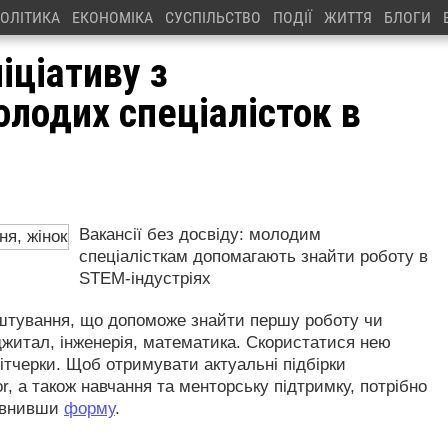
ОЛІТИКА
ЕКОНОМІКА
СУСПІЛЬСТВО
ПОДІЇ
ЖИТТЯ
БЛОГИ
ніціативу з
лодих спеціалісток в
Вакансії без досвіду: молодим
спеціалісткам допомагають знайти роботу в
STEM-індустріях
аштування, що допоможе знайти першу роботу чи
іджитал, інженерія, математика. Скористатися нею
вітчерки. Щоб отримувати актуальні підбірки
ior, а також навчання та менторську підтримку, потрібно
повнивши
форму
.