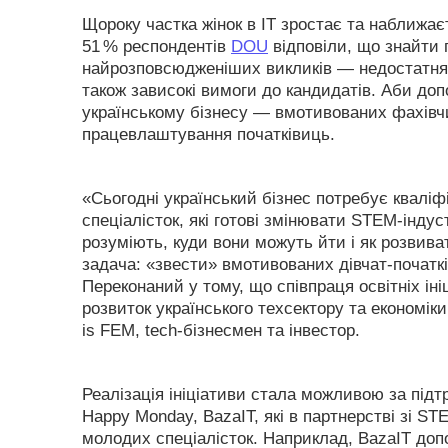
Щороку частка жінок в IT зростає та наближає
51 % респондентів
DOU
відповіли, що знайти
найрозповсюдженіших викликів — недостатня кі
також зависокі вимоги до кандидатів. Аби доп
українському бізнесу — вмотивованих фахівчи
працевлаштування початківиць.
«Сьогодні український бізнес потребує кваліф
спеціалісток, які готові змінювати STEM-інду
розуміють, куди вони можуть йти і як розвив
задача: «звести» вмотивованих дівчат-початків
Переконаний у тому, що співпраця освітніх ін
розвиток українського техсектору та економік
is FEM, tech-бізнесмен та інвестор.
Реалізація ініціативи стала можливою за під
Happy Monday, BazaIT, які в партнерстві зі S
молодих спеціалісток. Наприклад, BazaIT до