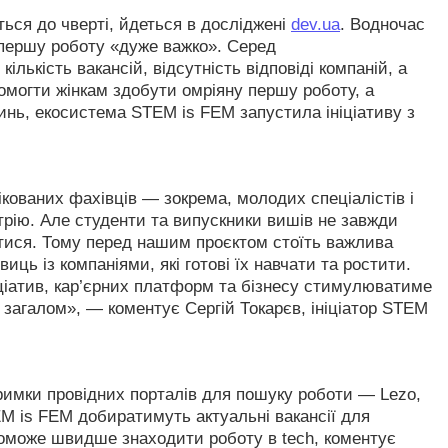
ться до чверті, йдеться в досліджені
dev.ua
. Водночас
 першу роботу «дуже важко». Серед
лькість вакансій, відсутність відповіді компаній, а
омогти жінкам здобути омріяну першу роботу, а
нь, екосистема STEM is FEM запустила ініціативу з
ікованих фахівців — зокрема, молодих спеціалістів і
стрію. Але студенти та випускники вишів не завжди
атися. Тому перед нашим проєктом стоїть важлива
иць із компаніями, які готові їх навчати та ростити.
іціатив, кар’єрних платформ та бізнесу стимулюватиме
и загалом», — коментує Сергій Токарєв, ініціатор STEM
тримки провідних порталів для пошуку роботи — Lezo,
TEM is FEM добиратимуть актуальні вакансії для
поможе швидше знаходити роботу в tech, коментує