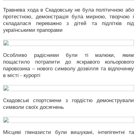
Травнева хода в Скадовську не була політичною або
протестною, демонстрація була мирною, творчою і
складалася переважно з дітей та підлітків під
українськими прапорами
Особливо радісними були ті малюки, яким
пощастило потрапити до яскравого кольорового
паровозика – нового символу дозвілля та відпочинку
в місті - курорті
Скадовські спортсмени з гордістю демонстрували
символи своїх досягнень
Місцеві гімназисти були вишукані, інтелігентні та