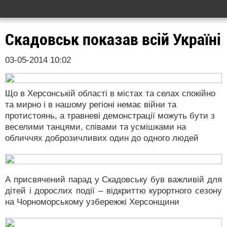
Скадовськ показав всій Україні
03-05-2014 10:02
Що в Херсонській області в містах та селах спокійно
та мирно і в нашому регіоні немає війни та
протистоянь, а травневі демонстрації можуть бути з
веселими танцями, співами та усмішками на
обличчях доброзичливих один до одного людей
А присвячений парад у Скадовську був важливій для
дітей і дорослих події – відкриттю курортного сезону
на Чорноморському узбережжі Херсонщини