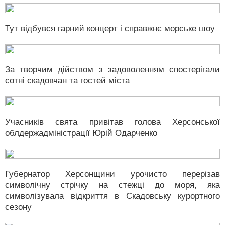
Тут відбувся гарний концерт і справжнє морське шоу
За творчим дійством з задоволенням спостерігали
сотні скадовчан та гостей міста
Учасників свята привітав голова Херсонської
облдержадміністрації Юрій Одарченко
Губернатор Херсонщини урочисто перерізав
символічну стрічку на стежці до моря, яка
символізувала відкриття в Скадовську курортного
сезону