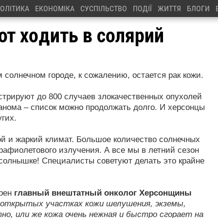
ОЛІТИКА
ЕКОНОМІКА
СУСПІЛЬСТВО
ПОДІЇ
ЖИТТЯ
БЛОГИ
ют ходить в солярий
солнечном городе, к сожалению, остается рак кожи.
истрируют до 800 случаев злокачественных опухолей
ланома – список можно продолжать долго. И херсонцы
гих.
ой и жаркий климат. Большое количество солнечных
рафиолетового излучения. А все мы в летний сезон
а солнышке! Специалисты советуют делать это крайне
ерен
главный внештатный онколог Херсонщины
а открытых участках кожи шелушения, экземы,
тно, или же кожа очень нежная и быстро сгорает на