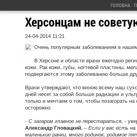
ГОЛОВНА
П
Херсонцам не совету
24-04-2014 11:21
Очень популярным заболеванием в нашем 
В Херсоне и области врачи ежегодно рег
кожи. Рак кожи, губы, ногтевой пластины, ме
подвергаются этому заболеванию больше дру
Врачи утверждают, что виною всему наш сух
дней несет за собой больше радиации и ульт
только и мечтаем о том, чтобы позагорать н
осторожно.
- С загаром главное не перестараться,
- ув
Александр Гловацкий.
– Если у вас есть н
маленькие ранки, много родинок, родимое пя