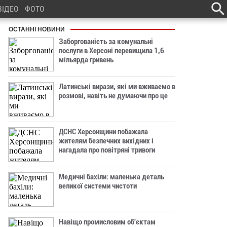
ВІДЕО
ФОТО
ОСТАННІ НОВИНИ
Заборгованість за комунальні
послуги в Херсоні перевищила 1,6
мільярда гривень
Латинські вирази, які ми вживаємо в
розмові, навіть не думаючи про це
ДСНС Херсонщини побажала
жителям безпечних вихідних і
нагадала про повітряні тривоги
Медичні бахіли: маленька деталь
великої системи чистоти
Навіщо промисловим об'єктам