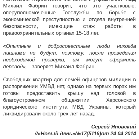
Михаил Фабрин говорит, что это участковые,
оперуполномоченные Госслужбы по борьбе с
экономической преступностью и отдела внутренней
безопасности, имеющие стаж работы в
правоохранительных органах 15-18 лет.
«Опытные и добросовестные люди никогда
лишними не будут, поэтому, после проведения
необходимой проверки, им могут оформить
перевод»,
- заверяет Михаил Фабрин.
Свободных квартир для семей офицеров милиции в
распоряжении УМВД нет, однако на первых порах им
готовы предоставить крышу над головой в
благоустроенном общежитии Херсонского
юридического института МВД Украины, который
ликвидировали около трех лет назад.
Сергей Яновский
//«Новый день»№17(5116)от 24.04.2014