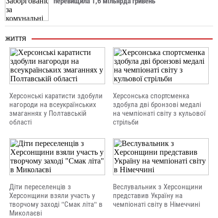
перевищила 1,6 мільярда гривень
ЖИТТЯ
Херсонські каратисти здобули
Херсонська спортсменка
нагороди на всеукраїнських
здобула дві бронзові медалі
змаганнях у Полтавській
на чемпіонаті світу з кульової
області
стрільби
Діти переселенців з
Веслувальник з Херсонщини
Херсонщини взяли участь у
представив Україну на
творчому заході "Смак літа" в
чемпіонаті світу в Німеччині
Миколаєві