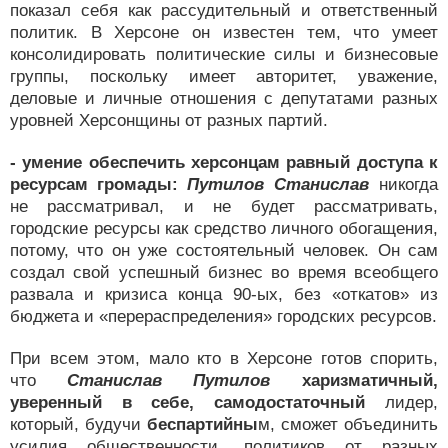
показал себя как рассудительный и ответственный
политик. В Херсоне он известен тем, что умеет
консолидировать политические силы и бизнесовые
группы, поскольку имеет авторитет, уважение,
деловые и личные отношения с депутатами разных
уровней Херсонщины от разных партий.
- умение обеспечить херсонцам равный доступа к
ресурсам громады:
Путилов
Станислав
никогда
не рассматривал, и не будет рассматривать,
городские ресурсы как средство личного обогащения,
потому, что он уже состоятельный человек. Он сам
создал свой успешный бизнес во время всеобщего
развала и кризиса конца 90-ых, без «откатов» из
бюджета и «перераспределения» городских ресурсов.
При всем этом, мало кто в Херсоне готов спорить,
что
Станислав
Путилов
харизматичный,
уверенный в себе, самодостаточный
лидер,
который, будучи
беспартийны
м, сможет объединить
усилия общественности, политиков от разных