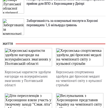
прийом для ВПО з Херсонщини у Дніпрі
Заборгованість за комунальні послуги в Херсоні
перевищила 1,6 мільярда гривень
ЖИТТЯ
Херсонські каратисти здобули
Херсонська спортсменка
нагороди на всеукраїнських
здобула дві бронзові медалі
змаганнях у Полтавській
на чемпіонаті світу з кульової
області
стрільби