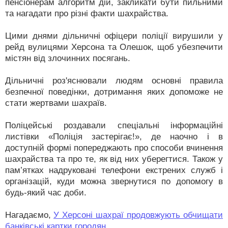
пенсіонерам алгоритм дій, закликати бути пильними
та нагадати про різні факти шахрайства.
Цими днями дільничні офіцери поліції вирушили у
рейд вулицями Херсона та Олешок, щоб убезпечити
містян від злочинних посягань.
Дільничні роз'яснювали людям основні правила
безпечної поведінки, дотримання яких допоможе не
стати жертвами шахраїв.
Поліцейські роздавали спеціальні інформаційні
листівки «Поліція застерігає!», де наочно і в
доступній формі попереджають про способи вчинення
шахрайства та про те, як від них уберегтися. Також у
пам’ятках надруковані телефони екстрених служб і
організацій, куди можна звернутися по допомогу в
будь-який час доби.
Нагадаємо,
У Херсоні шахраї продовжують обчищати
банківські картки городян