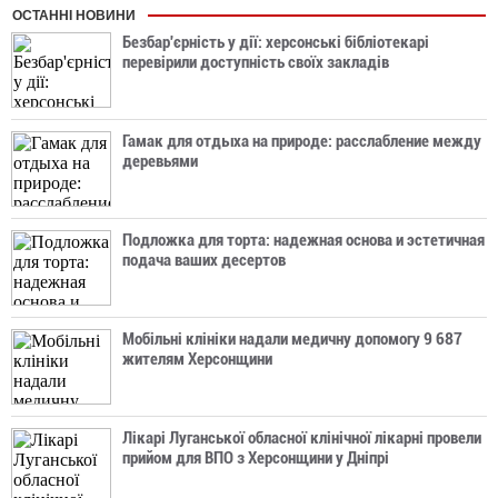
ОСТАННІ НОВИНИ
Безбар'єрність у дії: херсонські бібліотекарі
перевірили доступність своїх закладів
Гамак для отдыха на природе: расслабление между
деревьями
Подложка для торта: надежная основа и эстетичная
подача ваших десертов
Мобільні клініки надали медичну допомогу 9 687
жителям Херсонщини
Лікарі Луганської обласної клінічної лікарні провели
прийом для ВПО з Херсонщини у Дніпрі