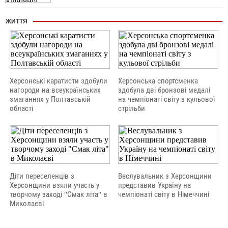
ЖИТТЯ
Херсонські каратисти здобули
Херсонська спортсменка
нагороди на всеукраїнських
здобула дві бронзові медалі
змаганнях у Полтавській
на чемпіонаті світу з кульової
області
стрільби
Діти переселенців з
Веслувальник з Херсонщини
Херсонщини взяли участь у
представив Україну на
творчому заході "Смак літа" в
чемпіонаті світу в Німеччині
Миколаєві