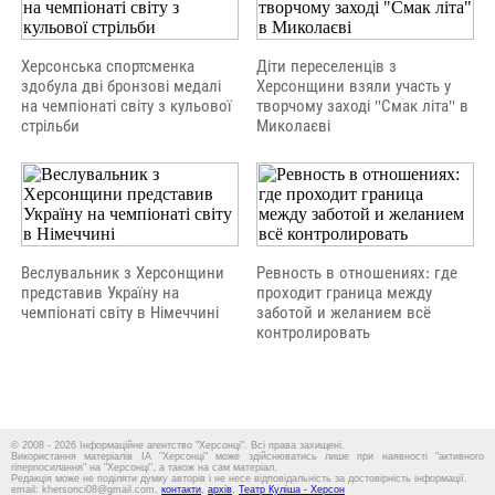
Херсонська спортсменка
Діти переселенців з
здобула дві бронзові медалі
Херсонщини взяли участь у
на чемпіонаті світу з кульової
творчому заході "Смак літа" в
стрільби
Миколаєві
Веслувальник з Херсонщини
Ревность в отношениях: где
представив Україну на
проходит граница между
чемпіонаті світу в Німеччині
заботой и желанием всё
контролировать
© 2008 - 2026 Інформаційне агентство "Херсонці". Всі права захищені.
Використання матеріалів ІА "Херсонці" може здійснюватись лише при наявності "активного
гіперпосилання" на "Херсонці", а також на сам матеріал.
Редакція може не поділяти думку авторів і не несе відповідальність за достовірність інформації.
email: khersonci08@gmail.com,
контакти
,
архів
,
Театр Куліша - Херсон