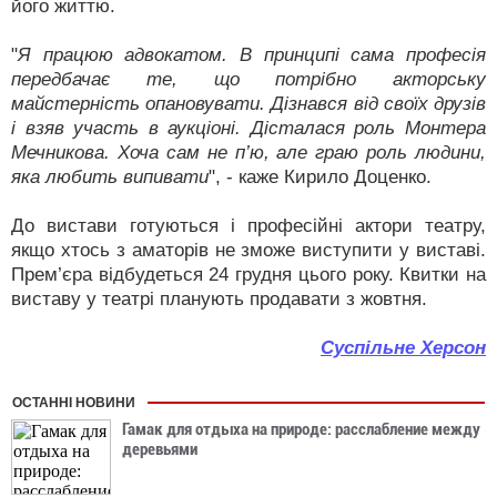
його життю.
"
Я працюю адвокатом. В принципі сама професія
передбачає те, що потрібно акторську
майстерність опановувати. Дізнався від своїх друзів
і взяв участь в аукціоні. Дісталася роль Монтера
Мечникова. Хоча сам не п’ю, але граю роль людини,
яка любить випивати
", - каже Кирило Доценко.
До вистави готуються і професійні актори театру,
якщо хтось з аматорів не зможе виступити у виставі.
Прем’єра відбудеться 24 грудня цього року. Квитки на
виставу у театрі планують продавати з жовтня.
Суспільне Херсон
ОСТАННІ НОВИНИ
Гамак для отдыха на природе: расслабление между
деревьями