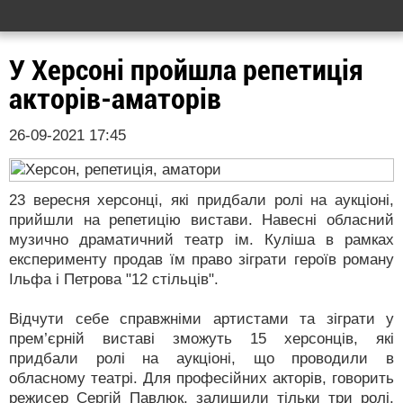
У Херсоні пройшла репетиція
акторів-аматорів
26-09-2021 17:45
23 вересня херсонці, які придбали ролі на аукціоні,
прийшли на репетицію вистави. Навесні обласний
музично драматичний театр ім. Куліша в рамках
експерименту продав їм право зіграти героїв роману
Ільфа і Петрова "12 стільців".
Відчути себе справжніми артистами та зіграти у
прем’єрній виставі зможуть 15 херсонців, які
придбали ролі на аукціоні, що проводили в
обласному театрі. Для професійних акторів, говорить
режисер Сергій Павлюк, залишили тільки три ролі,