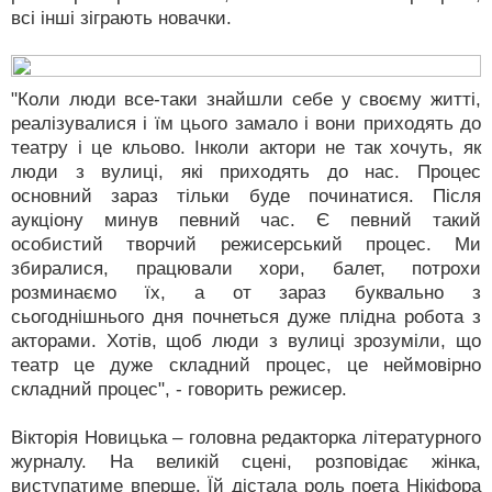
всі інші зіграють новачки.
"Коли люди все-таки знайшли себе у своєму житті,
реалізувалися і їм цього замало і вони приходять до
театру і це кльово. Інколи актори не так хочуть, як
люди з вулиці, які приходять до нас. Процес
основний зараз тільки буде починатися. Після
аукціону минув певний час. Є певний такий
особистий творчий режисерський процес. Ми
збиралися, працювали хори, балет, потрохи
розминаємо їх, а от зараз буквально з
сьогоднішнього дня почнеться дуже плідна робота з
акторами. Хотів, щоб люди з вулиці зрозуміли, що
театр це дуже складний процес, це неймовірно
складний процес", - говорить режисер.
Вікторія Новицька – головна редакторка літературного
журналу. На великій сцені, розповідає жінка,
виступатиме вперше. Їй дістала роль поета Нікіфора