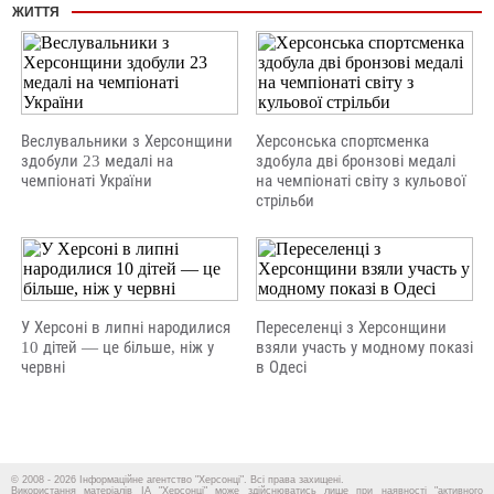
ЖИТТЯ
Веслувальники з Херсонщини
Херсонська спортсменка
здобули 23 медалі на
здобула дві бронзові медалі
чемпіонаті України
на чемпіонаті світу з кульової
стрільби
У Херсоні в липні народилися
Переселенці з Херсонщини
10 дітей — це більше, ніж у
взяли участь у модному показі
червні
в Одесі
© 2008 - 2026 Інформаційне агентство "Херсонці". Всі права захищені.
Використання матеріалів ІА "Херсонці" може здійснюватись лише при наявності "активного