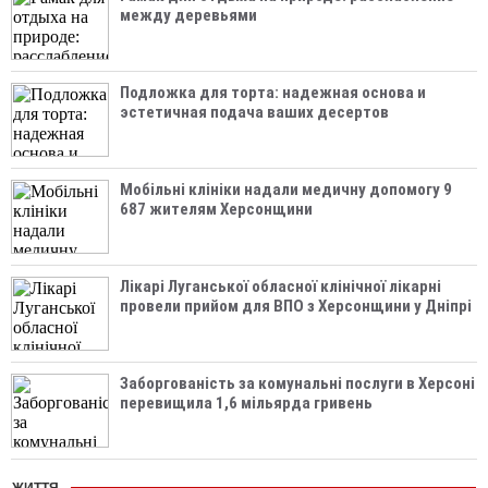
между деревьями
Подложка для торта: надежная основа и
эстетичная подача ваших десертов
Мобільні клініки надали медичну допомогу 9
687 жителям Херсонщини
Лікарі Луганської обласної клінічної лікарні
провели прийом для ВПО з Херсонщини у Дніпрі
Заборгованість за комунальні послуги в Херсоні
перевищила 1,6 мільярда гривень