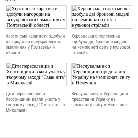
ЖИТТЯ
Херсонські каратисти здобули
Херсонська спортсменка
нагороди на всеукраїнських
здобула дві бронзові медалі
змаганнях у Полтавській
на чемпіонаті світу з кульової
області
стрільби
Діти переселенців з
Веслувальник з Херсонщини
Херсонщини взяли участь у
представив Україну на
творчому заході "Смак літа" в
чемпіонаті світу в Німеччині
Миколаєві