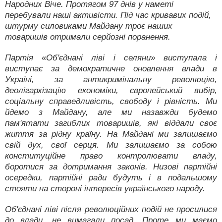
Народних Віче. Протягом 97 днів у наметі
перебували наші активісти. Під час кривавих подій,
штурму силовиками Майдану троє наших
товаришів отримали серйозні поранення.
Партія «Об'єднані ліві і селяни» виступала і
виступає за демократичне оновлення влади в
Україні, за антикримінальну революцію,
деолігархізацію економіки, європейський вибір,
соціальну справедливість, свободу і рівність. Ми
йдемо з Майдану, але ми назавжди будемо
пам'ятати загиблих товаришів, які віддали своє
життя за рідну країну. На Майдані ми залишаємо
свій дух, свої серця. Ми залишаємо за собою
конституційне право контролювати владу,
боротися за дотримання законів. Низові партійні
осередки, партійні ради будуть і в подальшому
стояти на стороні інтересів українського народу.
Об'єднані ліві після революційних подій не просилися
до влади, не вимагали посад. Проте ми маємо