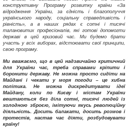
конструктивну Програму розвитку країни «За
відродження України, за єдність і благополуччя
українського народу, соціальну справедливість і
рівність», а в наших рядах є сотні і тисячі
талановитих професіоналів, які готові допомогти
державі в цей кризовий час. Ми будемо брати
участь у всіх виборах, відстоювати свої принципи,
свою програму.
Ми вважаємо, що в цей надзвичайно критичний
для України час, треба справами кріпити і
боронити державу. Не можна просто сидіти на
Майдані і чекати у моря погоди – це хибна
політика. Не можна дискредитувати ідеї
Майдану, коли по Києву і містам України
вештаються без діла сотні, тисячі людей із
холодною зброєю, імітуючи якусь революційну
діяльність. Досить балакати, досить розмов і
протестів, настав час діяти, розбудовувати
країну!