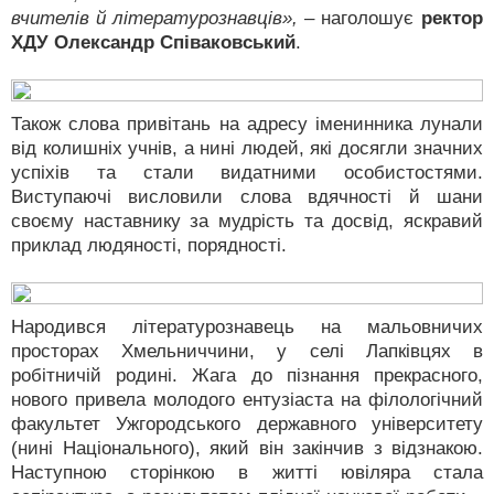
вчителів й літературознавців»,
– наголошує
ректор
ХДУ Олександр Співаковський
.
Також слова привітань на адресу іменинника лунали
від колишніх учнів, а нині людей, які досягли значних
успіхів та стали видатними особистостями.
Виступаючі висловили слова вдячності й шани
своєму наставнику за мудрість та досвід, яскравий
приклад людяності, порядності.
Народився літературознавець на мальовничих
просторах Хмельниччини, у селі Лапківцях в
робітничій родині. Жага до пізнання прекрасного,
нового привела молодого ентузіаста на філологічний
факультет Ужгородського державного університету
(нині Національного), який він закінчив з відзнакою.
Наступною сторінкою в житті ювіляра стала