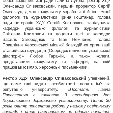
Херсонської міської ради Галина Лугова, ректор ХДУ
Олександр Співаковський, перший проректор Сергій
Омельчук, декан факультету української й іноземної
філології та журналістики Ірина Гоштанар, голова
ради ветеранів ХДУ Сергій Костючков, завідувачка
кафедри української філології та журналістики
Світлана Климович та доценти цієї ж кафедри
Василь Загороднюк та Іван Немченко, голова
Правління Херсонської міської благодійної організації
«Таврійська фундація (Осередок вивчення української
діаспори)» Любов Гаражій, а також колеги,
представники факультету та кафедри, на якій
працював ювіляр, херсонські письменники.
Ректор ХДУ Олександр Співаковський
упевнений,
що саме такі видатні особистості творять ім’я та
репутацію університету.
«Постать Павла
Параскевича є знаковою й легендарною для
Херсонського державного університету. Понад 30
років ювіляр присвятив роботі у нашому освітньому
закладі, і став наставником не одного покоління