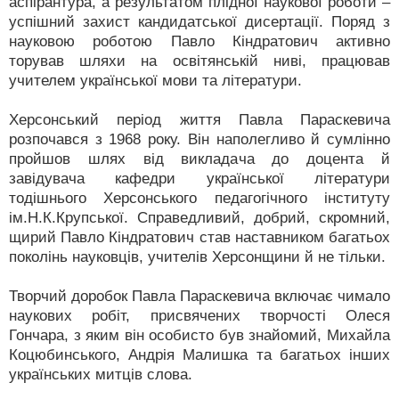
аспірантура, а результатом плідної наукової роботи –
успішний захист кандидатської дисертації. Поряд з
науковою роботою Павло Кіндратович активно
торував шляхи на освітянській ниві, працював
учителем української мови та літератури.
Херсонський період життя Павла Параскевича
розпочався з 1968 року. Він наполегливо й сумлінно
пройшов шлях від викладача до доцента й
завідувача кафедри української літератури
тодішнього Херсонського педагогічного інституту
ім.Н.К.Крупської. Справедливий, добрий, скромний,
щирий Павло Кіндратович став наставником багатьох
поколінь науковців, учителів Херсонщини й не тільки.
Творчий доробок Павла Параскевича включає чимало
наукових робіт, присвячених творчості Олеся
Гончара, з яким він особисто був знайомий, Михайла
Коцюбинського, Андрія Малишка та багатьох інших
українських митців слова.