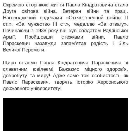
Окремою сторінкою життя Павла Кіндратовича стала
Друга світова війна. Ветеран війни та праці.
Нагороджений орденами «Отечественной войны II
ст.», «За мужество III ст.», медаллю «За отвагу».
Починаючи з 1938 року він був солдатом Радянської
Армії. Пройшовши стежками війни, Павло
Параскевич назавжди запам’ятав радість і біль
Великої Перемоги.
Щиро вітаємо Павла Кіндратовича Параскевича зі
славетним ювілеєм! Бажаємо міцного здоров’я,
добробуту та миру! Адже саме такі особистості, як
Павло Параскевич, творять історію Херсонського
державного університету!