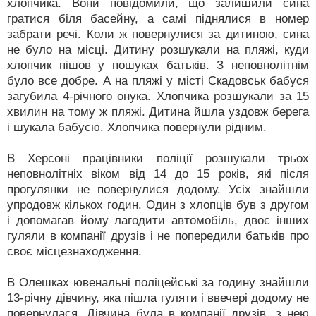
хлопчика. Вони повідомили, що залишили сина
гратися біля басейну, а самі піднялися в номер
забрати речі. Коли ж повернулися за дитиною, сина
не було на місці. Дитину розшукали на пляжі, куди
хлопчик пішов у пошуках батьків. З неповнолітнім
було все добре. А на пляжі у місті Скадовськ бабуся
загубила 4-річного онука. Хлопчика розшукали за 15
хвилин на тому ж пляжі. Дитина йшла уздовж берега
і шукала бабусю. Хлопчика повернули рідним.
В Херсоні працівники поліції розшукали трьох
неповнолітніх віком від 14 до 15 років, які після
прогулянки не повернулися додому. Усіх знайшли
упродовж кількох годин. Один з хлопців був з другом
і допомагав йому лагодити автомобіль, двоє інших
гуляли в компанії друзів і не попередили батьків про
своє місцезнаходження.
В Олешках ювенальні поліцейські за годину знайшли
13-річну дівчину, яка пішла гуляти і ввечері додому не
повернулася. Дівчина була в компанії друзів, з нею