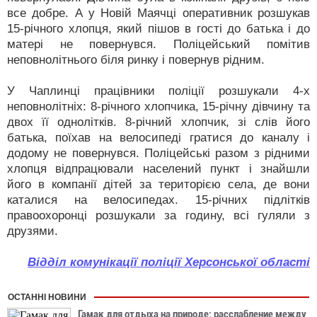
все добре. А у Новій Маячці оперативник розшукав
15-річного хлопця, який пішов в гості до батька і до
матері не повернувся. Поліцейський помітив
неповнолітнього біля ринку і повернув рідним.
У Чаплинці працівники поліції розшукали 4-х
неповнолітніх: 8-річного хлопчика, 15-річну дівчину та
двох її однолітків. 8-річний хлопчик, зі слів його
батька, поїхав на велосипеді гратися до каналу і
додому не повернувся. Поліцейські разом з рідними
хлопця відпрацювали населений пункт і знайшли
його в компанії дітей за територією села, де вони
каталися на велосипедах. 15-річних підлітків
правоохоронці розшукали за годину, всі гуляли з
друзями.
Відділ комунікації поліції Херсонської області
ОСТАННІ НОВИНИ
Гамак для отдыха на природе: расслабление между