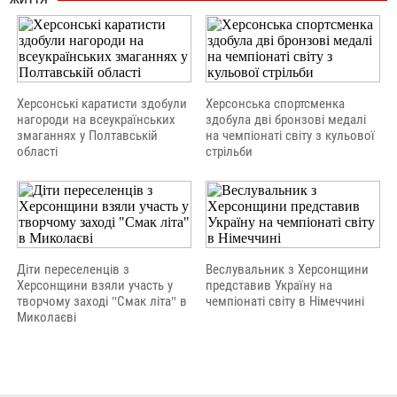
ЖИТТЯ
Херсонські каратисти здобули
Херсонська спортсменка
нагороди на всеукраїнських
здобула дві бронзові медалі
змаганнях у Полтавській
на чемпіонаті світу з кульової
області
стрільби
Діти переселенців з
Веслувальник з Херсонщини
Херсонщини взяли участь у
представив Україну на
творчому заході "Смак літа" в
чемпіонаті світу в Німеччині
Миколаєві