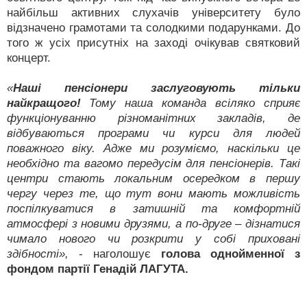
найбільш активних слухачів університету було
відзначено грамотами та солодкими подарунками. До
того ж усіх присутніх на заході очікував святковий
концерт.
«
Наші пенсіонери заслуговують тільки
найкращого!
Тому наша команда всіляко сприяє
функціонуванню різноманітних закладів, де
відбуваються програми чи курси для людей
поважного віку. Адже ми розуміємо, наскільки це
необхідно та вагомо передусім для пенсіонерів. Такі
центри стають локальним осередком в першу
чергу через те, що тут вони мають можливість
поспілкуватися в затишній та комфортній
атмосфері з новими друзями, а по-друге – дізнатися
чимало нового чи розкрити у собі приховані
здібності»,
- наголошує
голова однойменної з
фондом партії Генадій ЛАГУТА.