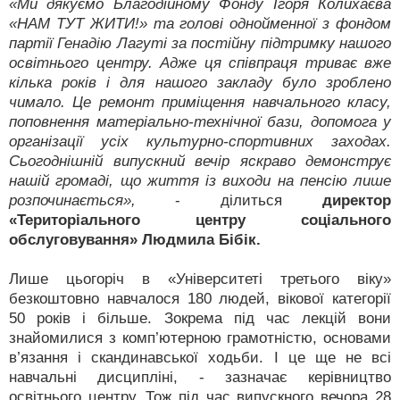
«Ми дякуємо Благодійному Фонду Ігоря Колихаєва
«НАМ ТУТ ЖИТИ!» та голові однойменної з фондом
партії Генадію Лагуті за постійну підтримку нашого
освітнього центру. Адже ця співпраця триває вже
кілька років і для нашого закладу було зроблено
чимало. Це ремонт приміщення навчального класу,
поповнення матеріально-технічної бази, допомога у
організації усіх культурно-спортивних заходах.
Сьогоднішній випускний вечір яскраво демонструє
нашій громаді, що життя із виходи на пенсію лише
розпочинається»,
- ділиться
директор
«Територіального центру соціального
обслуговування» Людмила Бібік.
Лише цьогоріч в «Університеті третього віку»
безкоштовно навчалося 180 людей, вікової категорії
50 років і більше. Зокрема під час лекцій вони
знайомилися з комп’ютерною грамотністю, основами
в’язання і скандинавської ходьби. І це ще не всі
навчальні дисципліні, - зазначає керівництво
освітнього центру. Тож під час випускного вечора 28