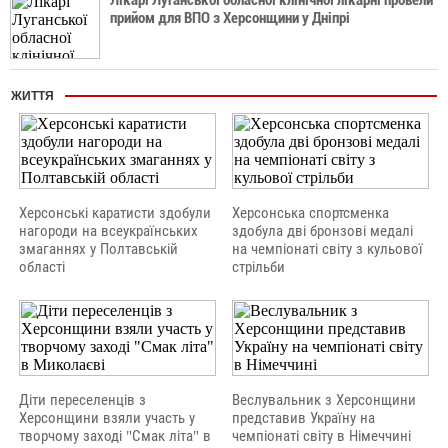
Лікарі Луганської обласної клінічної лікарні провели
прийом для ВПО з Херсонщини у Дніпрі
ЖИТТЯ
Херсонські каратисти здобули
Херсонська спортсменка
нагороди на всеукраїнських
здобула дві бронзові медалі
змаганнях у Полтавській
на чемпіонаті світу з кульової
області
стрільби
Діти переселенців з
Веслувальник з Херсонщини
Херсонщини взяли участь у
представив Україну на
творчому заході "Смак літа" в
чемпіонаті світу в Німеччині