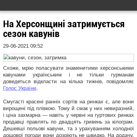
На Херсонщині затримується
сезон кавунів
29-06-2021 09:52
Схоже, мрію поласувати знаменитими херсонськими
кавунами українським і не тільки гурманам
доведеться відкласти на кілька тижнів, повідомляє
Голос України
.
Смугасті красені ранніх сортів на ринках є, але вони
вирощені під плівкою. Тому й смак у них невиразний,
і ціна захмарна — навіть у червні на гуртових ринках
продавці правлять по двадцять гривень за кілограм.
Дешевші польові кавуни, та з урахуванням холодної
дощової погоди вони дозріють не швидко. На додачу,