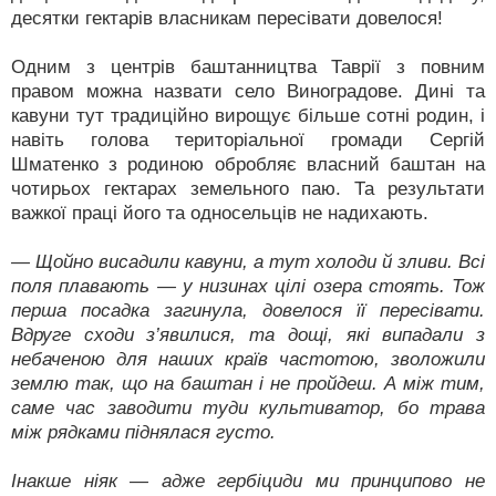
десятки гектарів власникам пересівати довелося!
Одним з центрів баштанництва Таврії з повним
правом можна назвати село Виноградове. Дині та
кавуни тут традиційно вирощує більше сотні родин, і
навіть голова територіальної громади Сергій
Шматенко з родиною обробляє власний баштан на
чотирьох гектарах земельного паю. Та результати
важкої праці його та односельців не надихають.
— Щойно висадили кавуни, а тут холоди й зливи. Всі
поля плавають — у низинах цілі озера стоять. Тож
перша посадка загинула, довелося її пересівати.
Вдруге сходи з’явилися, та дощі, які випадали з
небаченою для наших країв частотою, зволожили
землю так, що на баштан і не пройдеш. А між тим,
саме час заводити туди культиватор, бо трава
між рядками піднялася густо.
Інакше ніяк — адже гербіциди ми принципово не