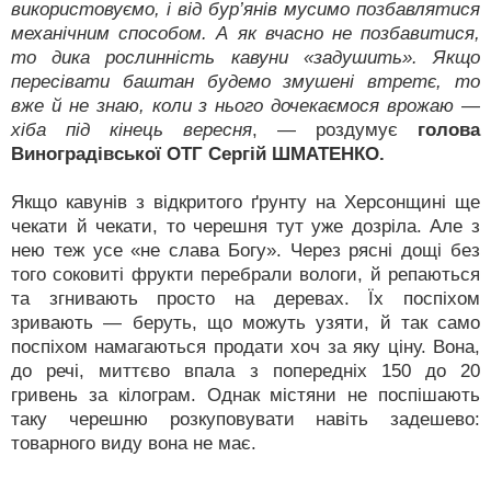
використовуємо, і від бур’янів мусимо позбавлятися
механічним способом. А як вчасно не позбавитися,
то дика рослинність кавуни «задушить». Якщо
пересівати баштан будемо змушені втретє, то
вже й не знаю, коли з нього дочекаємося врожаю —
хіба під кінець вересня
, — роздумує
голова
Виноградівської ОТГ Сергій ШМАТЕНКО.
Якщо кавунів з відкритого ґрунту на Херсонщині ще
чекати й чекати, то черешня тут уже дозріла. Але з
нею теж усе «не слава Богу». Через рясні дощі без
того соковиті фрукти перебрали вологи, й репаються
та згнивають просто на деревах. Їх поспіхом
зривають — беруть, що можуть узяти, й так само
поспіхом намагаються продати хоч за яку ціну. Вона,
до речі, миттєво впала з попередніх 150 до 20
гривень за кілограм. Однак містяни не поспішають
таку черешню розкуповувати навіть задешево:
товарного виду вона не має.