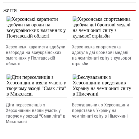
ЖИТТЯ
Херсонські каратисти здобули
Херсонська спортсменка
нагороди на всеукраїнських
здобула дві бронзові медалі
змаганнях у Полтавській
на чемпіонаті світу з кульової
області
стрільби
Діти переселенців з
Веслувальник з Херсонщини
Херсонщини взяли участь у
представив Україну на
творчому заході "Смак літа" в
чемпіонаті світу в Німеччині
Миколаєві