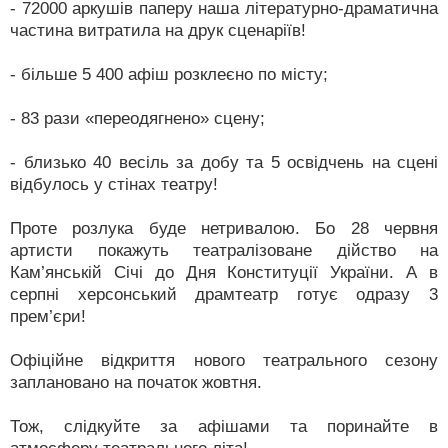
- 72000 аркушів паперу наша літературно-драматична
частина витратила на друк сценаріїв!
- більше 5 400 афіш розклеєно по місту;
- 83 рази «переодягнено» сцену;
- близько 40 весіль за добу та 5 освідчень на сцені
відбулось у стінах театру!
Проте розлука буде нетривалою. Бо 28 червня
артисти покажуть театралізоване дійство на
Кам’янській Січі до Дня Конституції України. А в
серпні херсонський драмтеатр готує одразу 3
прем’єри!
Офіційне відкриття нового театрального сезону
заплановано на початок жовтня.
Тож, слідкуйте за афішами та поринайте в