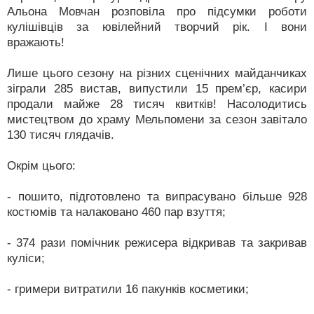
Альона Мовчан розповіла про підсумки роботи
кулішівців за ювілейний творчий рік. І вони
вражають!
Лише цього сезону на різних сценічних майданчиках
зіграли 285 вистав, випустили 15 прем’єр, касири
продали майже 28 тисяч квитків! Насолодитись
мистецтвом до храму Мельпомени за сезон завітало
130 тисяч глядачів.
Окрім цього:
- пошито, підготовлено та випрасувано більше 928
костюмів та налаковано 460 пар взуття;
- 374 рази помічник режисера відкривав та закривав
куліси;
- гримери витратили 16 пакунків косметики;