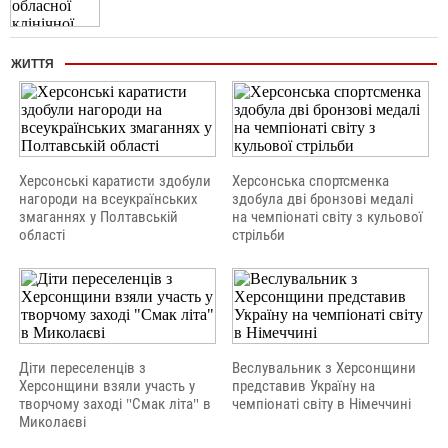
ЖИТТЯ
Херсонські каратисти здобули
Херсонська спортсменка
нагороди на всеукраїнських
здобула дві бронзові медалі
змаганнях у Полтавській
на чемпіонаті світу з кульової
області
стрільби
Діти переселенців з
Веслувальник з Херсонщини
Херсонщини взяли участь у
представив Україну на
творчому заході "Смак літа" в
чемпіонаті світу в Німеччині
Миколаєві