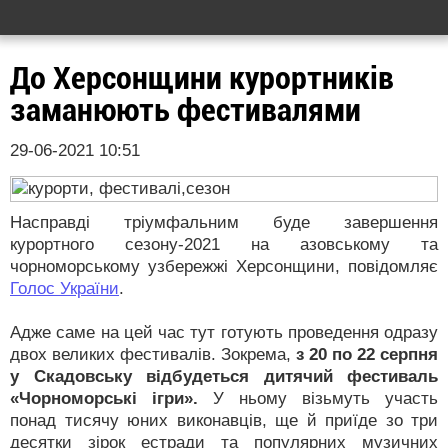
До Херсонщини курортників
заманюють фестивалями
29-06-2021 10:51
Насправді тріумфальним буде завершення
курортного сезону-2021 на азовському та
чорноморському узбережжі Херсонщини, повідомляє
Голос України
.
Адже саме на цей час тут готують проведення одразу
двох великих фестивалів. Зокрема,
з 20 по 22 серпня
у Скадовську відбудеться дитячий фестиваль
«Чорноморські ігри».
У ньому візьмуть участь
понад тисячу юних виконавців, ще й приїде зо три
десятки зірок естради та популярних музичних