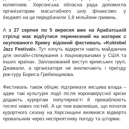
колективів. Херсонська обласна рада допомогла
організаторам масштабного шоу фінансово: у
бюджеті на це передбачили 1,6 мільйони гривень.
А
з 27 серпня по 5 вересня вже на Арабатській
стрілці має відбутися перенесений на материк с
окупованого Криму відомий фестиваль «Koktebel
Jazz Festival».
Тут хочуть відкрити навіть майданчик
для онлайн-спілкування з поціновувачами у США та
інших країнах. Запланований виступ кримських груп,
Джамали, а організатори не виключають і приїзду
рок-гуру Бориса Гребенщикова.
Фестиваль також обіцяє підтримати місцева влада –
адже такі культурні події після коронавірусної кризи
додають курортам популярності й приваблюють
тисячі нових гостей. А це тим важливіше, що початок
курортного сезону на Херсонщині виявився відверто
провальним через несприятливу погоду та шторми.