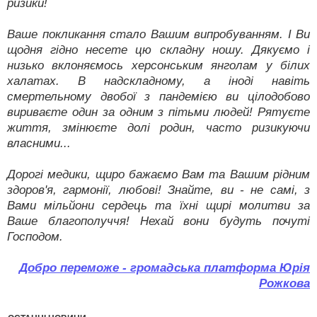
ризики!
Ваше покликання стало Вашим випробуванням. І Ви
щодня гідно несете цю складну ношу. Дякуємо і
низько вклоняємось херсонським янголам у білих
халатах. В надскладному, а іноді навіть
смертельному двобої з пандемією ви цілодобово
вириваєте один за одним з пітьми людей! Рятуєте
життя, змінюєте долі родин, часто ризикуючи
власними...
Дорогі медики, щиро бажаємо Вам та Вашим рідним
здоров'я, гармонії, любові! Знайте, ви - не самі, з
Вами мільйони сердець та їхні щирі молитви за
Ваше благополуччя! Нехай вони будуть почуті
Господом.
Добро переможе - громадська платформа Юрія
Рожкова