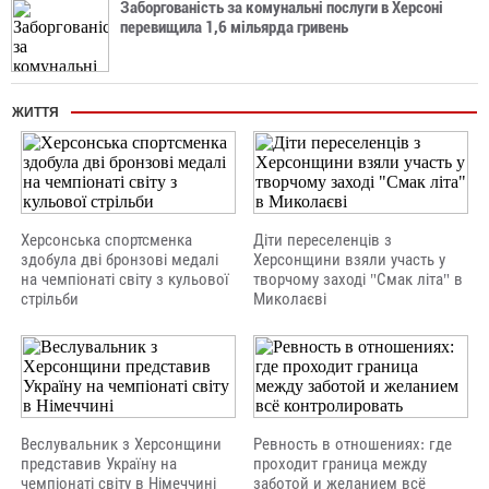
Заборгованість за комунальні послуги в Херсоні
перевищила 1,6 мільярда гривень
ЖИТТЯ
Херсонська спортсменка
Діти переселенців з
здобула дві бронзові медалі
Херсонщини взяли участь у
на чемпіонаті світу з кульової
творчому заході "Смак літа" в
стрільби
Миколаєві
Веслувальник з Херсонщини
Ревность в отношениях: где
представив Україну на
проходит граница между
чемпіонаті світу в Німеччині
заботой и желанием всё