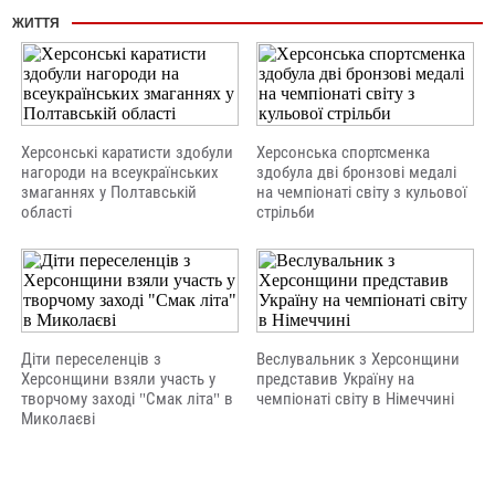
ЖИТТЯ
Херсонські каратисти здобули
Херсонська спортсменка
нагороди на всеукраїнських
здобула дві бронзові медалі
змаганнях у Полтавській
на чемпіонаті світу з кульової
області
стрільби
Діти переселенців з
Веслувальник з Херсонщини
Херсонщини взяли участь у
представив Україну на
творчому заході "Смак літа" в
чемпіонаті світу в Німеччині
Миколаєві