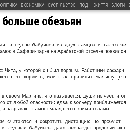
ОЛІТИКА
ЕКОНОМІКА
СУСПІЛЬСТВО
ПОДІЇ
ЖИТТЯ
БЛОГИ
 больше обезьян
и: в группе бабуинов из двух самцов и такого же
самок в Сафари-парке на Арабатской стрелке появился
ке Чита, у которой он был первым. Работники сафари-
жется его кормить, или стая причинит малышу (его
в своем Мартине, что называется, души не чает, и от
его от любой опасности: едва к вольеру приближается
е, и закрывают самого младшего своими телами.
ем считаются и сократить дистанцию не пробуют –
х и крупных бабуинов даже леопарды предпочитают