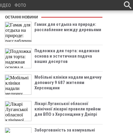
ВІДЕО
ФОТО
ОСТАННІ НОВИНИ
Гамак для отдыха на природе:
расслабление между деревьями
Подложка для торта: надежная
основа и эстетичная подача
ваших десертов
Мобільні клініки надали медичну
допомогу 9 687 жителям
Херсонщини
Лікарі Луганської обласної
клінічної лікарні провели прийом
для ВПО з Херсонщини у Дніпрі
Заборгованість за комунальні