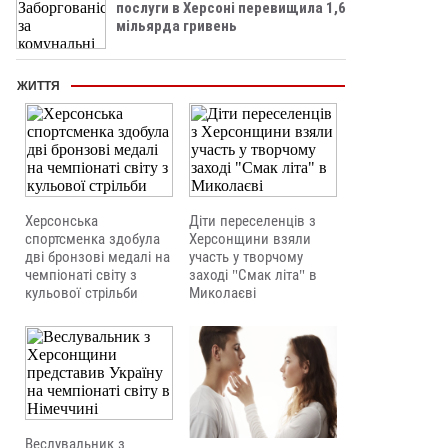
послуги в Херсоні перевищила 1,6
мільярда гривень
ЖИТТЯ
Херсонська
Діти переселенців з
спортсменка здобула
Херсонщини взяли
дві бронзові медалі на
участь у творчому
чемпіонаті світу з
заході "Смак літа" в
кульової стрільби
Миколаєві
Веслувальник з