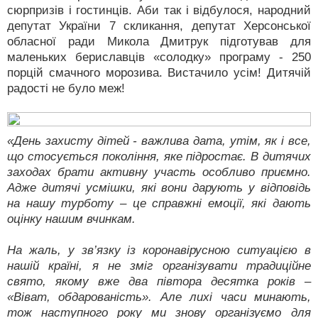
сюрпризів і гостинців. Аби так і відбулося, народний
депутат України 7 скликання, депутат Херсонської
обласної ради Микола Дмитрук підготував для
маленьких бериславців «солодку» програму - 250
порцій смачного морозива. Вистачило усім! Дитячій
радості не було меж!
«День захисту дітей - важлива дата, утім, як і все,
що стосується покоління, яке підростає. В дитячих
заходах брати активну участь особливо приємно.
Адже дитячі усмішки, які вони дарують у відповідь
на нашу турботу – це справжні емоції, які дають
оцінку нашим вчинкам.
На жаль, у зв’язку із коронавірусною ситуацією в
нашій країні, я не зміг організувати традиційне
свято, якому вже два півтора десятка років –
«Віват, обдарованість». Але лихі часи минають,
тож наступного року ми знову організуємо для