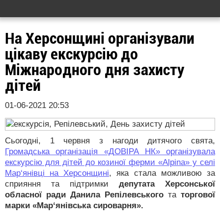
На Херсонщині організували
цікаву екскурсію до
Міжнародного дня захисту
дітей
01-06-2021 20:53
Сьогодні, 1 червня з нагоди дитячого свята,
Громадська організація «ДОВІРА НК» організувала
екскурсію для дітей до козиної ферми «Alpina» у селі
Мар‘янівці на Херсонщині
, яка стала можливою за
сприяння та підтримки
депутата Херсонської
обласної ради Данила Репілевського
та
торгової
марки «Мар‘янівська сироварня».