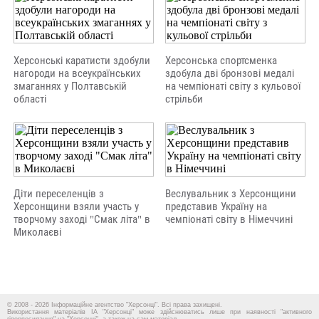
Херсонські каратисти здобули
Херсонська спортсменка
нагороди на всеукраїнських
здобула дві бронзові медалі
змаганнях у Полтавській
на чемпіонаті світу з кульової
області
стрільби
Діти переселенців з
Веслувальник з Херсонщини
Херсонщини взяли участь у
представив Україну на
творчому заході "Смак літа" в
чемпіонаті світу в Німеччині
Миколаєві
© 2008 - 2026 Інформаційне агентство "Херсонці". Всі права захищені.
Використання матеріалів ІА "Херсонці" може здійснюватись лише при наявності "активного