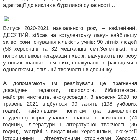
адаптації до викликів бурхливої сучасності…
Випуск 2020-2021 навчального року – ювілейний,
ДЕСЯТИЙ, зібрав на «студентську лаву» найбільшу
за всі роки існування кількість учнів: 90 літніх людей
(58 херсонців та 32 мешканців смт.Зеленівка), які
попри всі вікові негаразди і хворі, відчувають потребу
у нових знаннях і вміннях, спілкуванні з фахівцями і
однолітками, спільній творчості і відпочинку.
А допомагають їм реалізувати це прагнення
досвідчені педагоги, психологи, бібліотекари,
майстри мистецтв, екскурсоводи. З вересня 2020 по
травень 2021 відбулося 99 занять (198 учбових
годин), найбільшим попитом (на замовлення
студентів) користувалися знання з психології (74
години), літератури і літературної творчості (36
годин), зустрічі з видатними херсонцями, екскурсії
історичними і літературними сторінками Херсону,