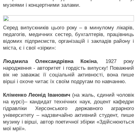
музеями і концертними залами.
Серед випускників цього року – в минулому лікарів,
педагогів, медичних сестер, бухгалтерів, працівниць
відомих підприємств, організацій і закладів району і
міста, є і свої «зірки»:
Людмила Олександрівна Кокіна
, 1927 року
народження - авторитет і гордість випуску! Поважний
вік не заважає її соціальній активності, вона пише
вірші і охоче читає їх своїм подругам по навчанню.
Кліменко Леонід Іванович
(на жаль, єдиний чоловік
на курсі)– кандидат технічних наук, доцент кафедри
гідравліки Херсонського державного аграрного
університету – надзвичайно активний студент, пише
музику і вірші, автор поетичної збірки «Здійснюються
мої мрії».