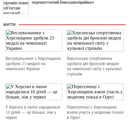
окремостоячий блискавкоприймач
ЖИТТЯ
Веслувальники з Херсонщини
Херсонська спортсменка
здобули 23 медалі на
здобула дві бронзові медалі
чемпіонаті України
на чемпіонаті світу з кульової
стрільби
У Херсоні в липні народилися
Переселенці з Херсонщини
10 дітей — це більше, ніж у
взяли участь у модному показі
червні
в Одесі