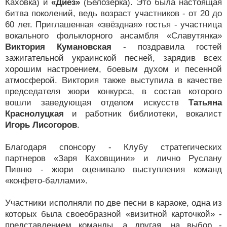
Каховка) и
«Диез»
(Белозёрка). Это была настоящая
битва поколений, ведь возраст участников - от 20 до
60 лет. Приглашенная «звёздная» гостья - участница
вокального фольклорного ансамбля «Славутянка»
Виктория Кумановская
- поздравила гостей
зажигательной украинской песней, зарядив всех
хорошим настроением, боевым духом и песенной
атмосферой. Виктория также выступила в качестве
председателя жюри конкурса, в состав которого
вошли заведующая отделом искусств
Татьяна
Краснолуцкая
и работник библиотеки, вокалист
Игорь Лисогоров
.
Благодаря спонсору - Клубу стратегических
партнеров «Заря Каховщини» и лично Руслану
Пивню - жюри оценивало выступления команд
«конфето-баллами».
Участники исполняли по две песни в караоке, одна из
которых была своеобразной «визитной карточкой» -
представлением команды, а другая, на выбор -