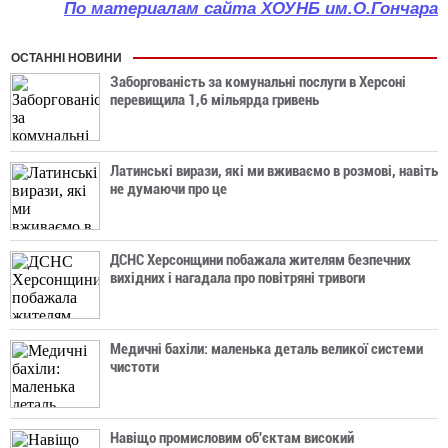
По материалам сайта ХОУНБ им.О.Гончара
ОСТАННІ НОВИНИ
Заборгованість за комунальні послуги в Херсоні
перевищила 1,6 мільярда гривень
Латинські вирази, які ми вживаємо в розмові, навіть
не думаючи про це
ДСНС Херсонщини побажала жителям безпечних
вихідних і нагадала про повітряні тривоги
Медичні бахіли: маленька деталь великої системи
чистоти
Навіщо промисловим об'єктам високий