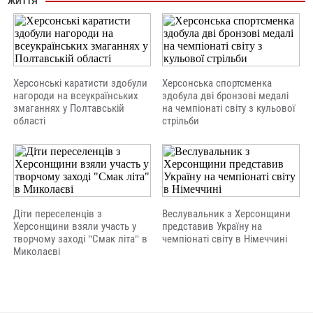
ЖИТТЯ
Херсонські каратисти здобули
Херсонська спортсменка
нагороди на всеукраїнських
здобула дві бронзові медалі
змаганнях у Полтавській
на чемпіонаті світу з кульової
області
стрільби
Діти переселенців з
Веслувальник з Херсонщини
Херсонщини взяли участь у
представив Україну на
творчому заході "Смак літа" в
чемпіонаті світу в Німеччині
Миколаєві