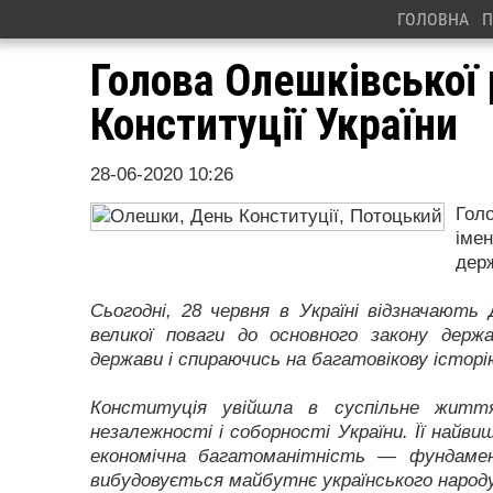
ГОЛОВНА
П
Голова Олешківської 
Конституції України
28-06-2020 10:26
Гол
іме
дер
Сьогодні, 28 червня в Україні відзначають
великої поваги до основного закону дер
держави і спираючись на багатовікову істор
Конституція увійшла в суспільне життя
незалежності і соборності України. Її найв
економічна багатоманітність — фундамен
вибудовується майбутнє українського народу