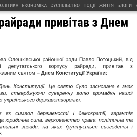
ОЛІТИКА
ЕКОНОМІКА
СУСПІЛЬСТВО
ПОДІЇ
ЖИТТЯ
БЛОГИ
райради привітав з Днем
ова Олешківської районної ради Павло Потоцький, від
ні депутатського корпусу райради, привітав з
жавним святом –
Днем Конституції України:
 День Конституції. Це свято було засноване в знак
жави, стверджуючи суверенну волю громадян нашої
ію українського державотворення.
 як символ державності і демократії, гарантія
ища юридична сила, верховенство права, політична та
тальні засади, на яких ґрунтується сьогодення і
.