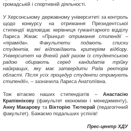
громадській і спортивній діяльності.
У Херсонському державному університеті за контроль
щодо конкурсу на отримання Президентської
стипендії відповідає керівниця гуманітарного відділу
Лариса Жмак:
«Принцип отримання стипендії –
«піраміда». Факультети подають списки
студентів, які відповідають критеріям відбору.
Університет на Вченій раді разом із студентською
радою обирають серед кандидатів трійку
найкращих, яку має затвердити Рада ректорів
області. Після усіх процедур студенти отримують
стипендії»,
– зазначила Лариса Анатоліївна.
Тож вітаємо наших стипендіатів –
Анастасію
Крапівнікову
(факультет економіки і менеджменту),
Анну Макарову
та
Вікторію Тютюрай
(педагогічний
факультет). Бажаємо подальших успіхів!
Прес-центр ХДУ