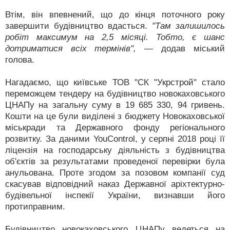
Втім, він впевнений, що до кінця поточного року
завершити будівництво вдасться.
"Там залишилось
робіт максимум на 2,5 місяці. Тобто, є шанс
дотриматися всіх термінів",
— додав міський
голова.
Нагадаємо, що київське ТОВ "СК "Укрстрой" стало
переможцем тендеру на будівництво новокаховського
ЦНАПу на загальну суму в 19 685 330, 94 гривень.
Кошти на це були виділені з бюджету Новокаховської
міськради та Державного фонду регіонального
розвитку. За даними YouControl, у серпні 2018 році її
ліцензія на господарську діяльність з будівництва
об'єктів за результатами проведеної перевірки була
анульована. Проте згодом за позовом компанії суд
скасував відповідний наказ Державної аріхтектурно-
будівельної інспекії України, визнавши його
протиправним.
Будівництво новокаховського ЦНАПу ведеться на