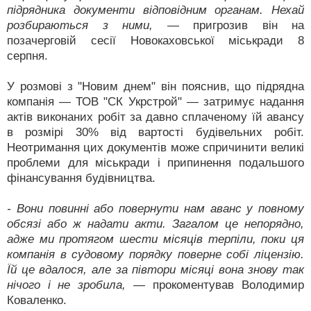
підрядника документи відповідним органам. Нехай
розбираються з ними,
— пригрозив він на
позачерговій сесії Новокаховської міськради 8
серпня.
У розмові з "Новим днем" він пояснив, що підрядна
компанія — ТОВ "СК Укрстрой" — затримує надання
актів виконаних робіт за давно сплаченому їй авансу
в розмірі 30% від вартості будівельних робіт.
Неотримання цих документів може спричинити великі
проблеми для міськради і припинення подальшого
фінансування будівництва.
- Вони повинні або повернути нам аванс у повному
обсязі або ж надати акти. Загалом це непорядно,
адже ми протягом шести місяців терпіли, поки ця
компанія в судовому порядку поверне собі ліцензію.
Їй це вдалося, але за півтори місяці вона знову так
нічого і не зробила,
— прокоментував Володимир
Коваленко.