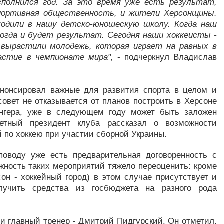
сполнился год. За это время уже есть результат,
портивная общественность, и жители Херсонщины.
одили в нашу детско-юношескую школу. Когда наш
огда и будет результат. Сегодня наши хоккеисты -
 вырастили молодежь, которая играет на равных в
астие в чемпионате мира",
- подчеркнул Владислав
анонсировал важные для развития спорта в целом и
совет не отказывается от планов построить в Херсоне
нгера, уже в следующем году может быть заложен
четный президент клуба рассказал о возможности
 по хоккею при участии сборной Украины.
поводу уже есть предварительная договоренность с
жность таких мероприятий тяжело переоценить: кроме
он - хоккейный город) в этом случае присутствует и
олучить средства из госбюджета на разного рода
 и главный тренер - Дмитрий Пидгурский. Он отметил,