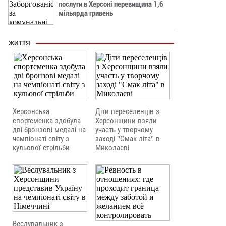
послуги в Херсоні перевищила 1,6
мільярда гривень
ЖИТТЯ
Херсонська
Діти переселенців з
спортсменка здобула
Херсонщини взяли
дві бронзові медалі на
участь у творчому
чемпіонаті світу з
заході "Смак літа" в
кульової стрільби
Миколаєві
Веслувальник з