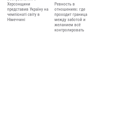
Херсонщини
Ревность в
представив Україну на
отношениях: где
чемпіонаті світу в
проходит граница
Німеччині
между заботой и
желанием всё
контролировать