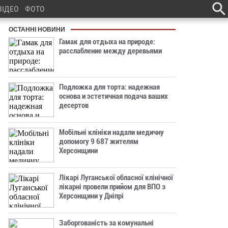
ВІДЕО
ФОТО
ОСТАННІ НОВИНИ
Гамак для отдыха на природе:
расслабление между деревьями
Подложка для торта: надежная
основа и эстетичная подача ваших
десертов
Мобільні клініки надали медичну
допомогу 9 687 жителям
Херсонщини
Лікарі Луганської обласної клінічної
лікарні провели прийом для ВПО з
Херсонщини у Дніпрі
Заборгованість за комунальні