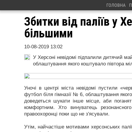
ГОЛОВНА
П
Збитки від паліїв у Х
більшими
10-08-2019 13:02
У Херсоні невідомі підпалили дитячий май
облаштування якого коштувало півтора мі
Уночі в центрі міста невідомі пустили «чер
футбол біля гімназії № 6, облаштування яког
доведеться шукати інше місце, аби поганят
комфортним. Хто винуватець резонансного
правоохоронці поки що не з'ясували.
Утім, найчастіше мотивами херсонських палії