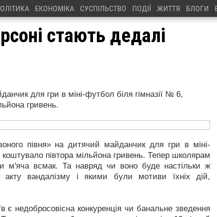
ОЛІТИКА
ЕКОНОМІКА
СУСПІЛЬСТВО
ПОДІЇ
ЖИТТЯ
БЛОГИ
ерсоні стають дедалі
данчик для гри в міні-футбол біля гімназії № 6,
льйона гривень.
воного півня» на дитячий майданчик для гри в міні-
о коштувало півтора мільйона гривень. Тепер школярам
и м'яча всмак. Та навряд чи воно буде настільки ж
 акту вандалізму і якими були мотиви їхніх дій,
в є недобросовісна конкуренція чи банальне зведення