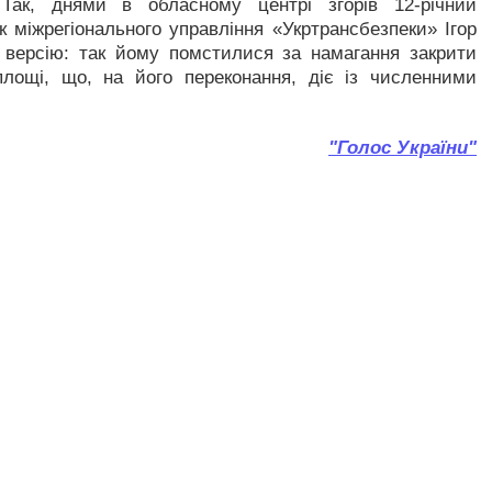
 Так, днями в обласному центрі згорів 12-річний
міжрегіонального управління «Укртрансбезпеки» Ігор
 версію: так йому помстилися за намагання закрити
площі, що, на його переконання, діє із численними
"Голос України"