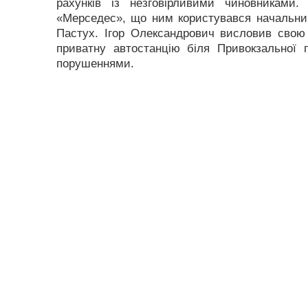
рахунків із незговірливими чиновниками.
«Мерседес», що ним користувався начальник 
Пастух. Ігор Олександрович висловив свою
приватну автостанцію біля Привокзальної 
порушеннями.