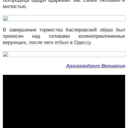
Богородица щедро одаривает нас Своей любовью и
милостью.
В завершение торжества Касперовский образ был
пронесен над головами коленопреклоненных
верующих, после чего отбыл в Одессу.
Архимандрит Вениамин