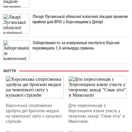
Лікарі Луганської обласної клінічної лікарні провели
прийом для ВПО з Херсонщини у Дніпрі
Заборгованість за комунальні послуги в Херсоні
перевищила 1,6 мільярда гривень
ЖИТТЯ
Херсонська спортсменка
Діти переселенців з
здобула дві бронзові медалі
Херсонщини взяли участь у
на чемпіонаті світу з кульової
творчому заході "Смак літа" в
стрільби
Миколаєві