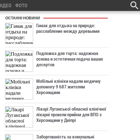
ВІДЕО
ФОТО
ОСТАННІ НОВИНИ
Гамак для отдыха на природе:
расслабление между деревьями
Подложка для торта: надежная
основа и эстетичная подача ваших
десертов
Мобільні клініки надали медичну
допомогу 9 687 жителям
Херсонщини
Лікарі Луганської обласної клінічної
лікарні провели прийом для ВПО з
Херсонщини у Дніпрі
Заборгованість за комунальні