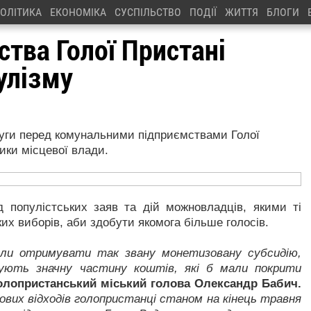
ОЛІТИКА
ЕКОНОМІКА
СУСПІЛЬСТВО
ПОДІЇ
ЖИТТЯ
БЛОГИ
тва Голої Пристані
улізму
луги перед комунальними підприємствами Голої
ики місцевої влади.
 популістських заяв та дій можновладців, якими ті
х виборів, аби здобути якомога більше голосів.
чали отримувати так звану монетизовану субсидію,
мують значну частину коштів, які б мали покрити
олопристанський міський голова Олександр Бабич.
ових відходів голопристанці станом на кінець травня