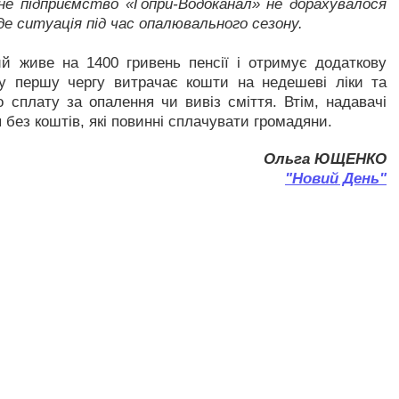
не підприємство «Гопри-Водоканал» не дорахувалося
е ситуація під час опалювального сезону.
ий живе на 1400 гривень пенсії і отримує додаткову
, у першу чергу витрачає кошти на недешеві ліки та
 сплату за опалення чи вивіз сміття. Втім, надавачі
без коштів, які повинні сплачувати громадяни.
Ольга ЮЩЕНКО
"Новий День"