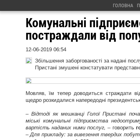
ГОЛОВНА
П
Комунальні підприємс
постраждали від поп
12-06-2019 06:54
Збільшення заборгованості за надані пос
Пристані змушені констатувати представн
Мовляв, їм тепер доводиться страждати від
щедро розкидалися напередодні президентськи
– Відтоді як мешканці Голої Пристані по
міські комунальні підприємства недоотри
вартість наданих ними послуг,
– говорить
г
– Для прикладу: за вивезення твердих побут