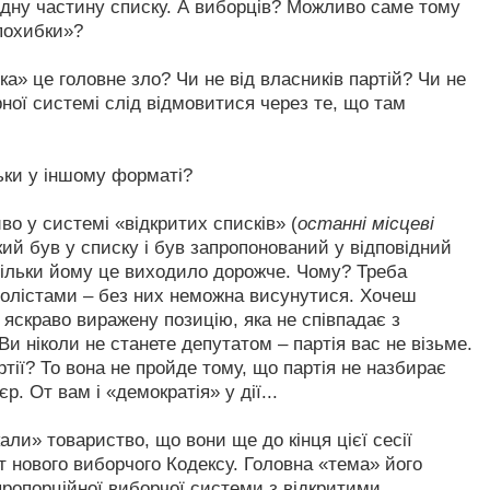
ідну частину списку. А виборців? Можливо саме тому
 похибки»?
а» це головне зло? Чи не від власників партій? Чи не
ої системі слід відмовитися через те, що там
ьки у іншому форматі?
во у системі «відкритих списків» (
останні місцеві
кий був у списку і був запропонований у відповідний
тільки йому це виходило дорожче. Чому? Треба
ополістами – без них неможна висунутися. Хочеш
яскраво виражену позицію, яка не співпадає з
Ви ніколи не станете депутатом – партія вас не візьме.
ртії? То вона не пройде тому, що партія не назбирає
р. От вам і «демократія» у дії...
али» товариство, що вони ще до кінця цієї сесії
т нового виборчого Кодексу. Головна «тема» його
пропорційної виборчої системи з відкритими