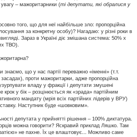
є увагу – мажоритарники (
ті депутати, які обралися у
тосовно того, що для неї найбільше зло: пропорційна
лосування за конкретну особу)? Нагадаю: у різні роки в
 вигляді. Зараз в Україні діє змішана система: 50% х
их ТВО).
ажоритарна?
и знаємо, що у нас партії переважно «іменні» (т.т.
них засадах), проти мажоритарки, адже пропорційна
узурпувати владу у фракції і депутати змушені
е крок у бік – розцінюється як «зрада» партійним
тивного мандату (мрія всіх партійних лідерів у ВРУ)
дставку. Наступник буде «шовковим».
ності депутата у прийнятті рішення – 100% диктатура.
борців можна говорити? Яскравий приклад Ляшко. Там
ратією» не пахне. Їх це влаштовує... Можливо саме