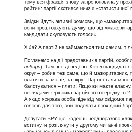
тому вся фракція знову запропонована у прох
рейтинг партії скотився нижче «статистичної
Звідки йдуть активні розмови, що «мажоритарк
вони проштовхують думку, що від «мажоритарн
кандидати скуповують голоси».
Хіба? А партій не займаються тим самим, тіл
Поглянемо на дії представників партій, особли
вибори
). Там все доведено. Кожен кандидат я
округ – робив теж саме, що й мажоритарник, 
платити за місце, за округ. Партії стали мон
балотуватися – плати! Якщо ви маєте власну, 
поглядами керівника партійного осередку, то? 
А якщо яскрава особа піде від маловідомої па
голосів для того, аби подолати прохідний бар'є
Депутати ВРУ цієї каденції неодноразово «ляк
встигнути розглянути у другому читанні проек
«звучання» відміна «мажротарки» і введення 