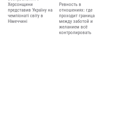
Херсонщини
Ревность в
представив Україну на
отношениях: где
чемпіонаті світу в
проходит граница
Німеччині
между заботой и
желанием всё
контролировать