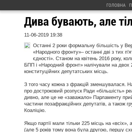
ГОЛОВНА
П
Дива бувають, але ті
11-06-2019 19:38
Останні 2 роки формальну більшість у Вер
«Народного фронту»– останні дві з тих п'
єдності». Станом на квітень 2016 року, 
БПП і «Народний фронт» налічували на двох 2
конституційних депутатських місць.
З того часу кожна з фракцій зменшувалася. 
про достроковий розпуск Ради «більшість» ре
дивно, але це не «заважало» Парламенту при
частини позафракційних депутатів, а також г
Коаліцію.
Якщо партії мали тільки 225 місць на «всіх»,
(але 5 років тому вона була другою, першу сх