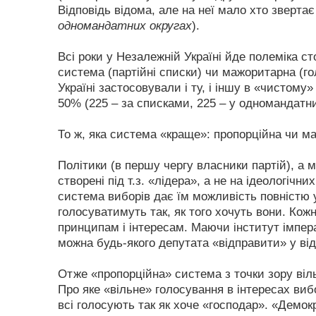
Відповідь відома, але на неї мало хто зверта
одномандатних округах
).
Всі роки у Незалежній Україні йде полеміка с
система (партійні списки) чи мажоритарна (го
Україні застосовували і ту, і іншу в «чистому»
50% (225 – за списками, 225 – у одномандатн
То ж, яка система «краще»: пропорційна чи м
Політики (в першу чергу власники партій), а м
створені під т.з. «лідера», а не на ідеологіч
система виборів дає їм можливість повністю 
голосуватимуть так, як того хочуть вони. Кожн
принципам і інтересам. Маючи інститут імпера
можна будь-якого депутата «відправити» у ві
Отже «пропорційна» система з точки зору віль
Про яке «вільне» голосування в інтересах ви
всі голосують так як хоче «господар». «Демок