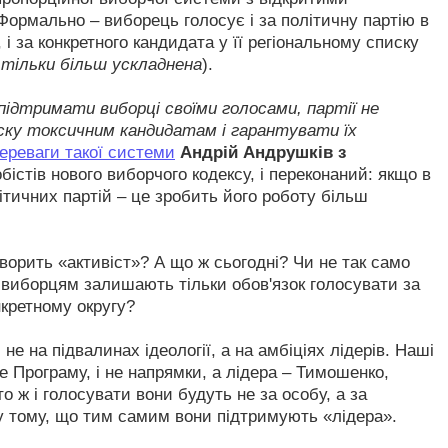
Формально – виборець голосує і за політичну партію в
, і за конкретного кандидата у її регіональному списку
 тільки більш ускладнена
).
 підтримати виборці своїми голосами, партії не
ску токсичним кандидатам і гарантувати їх
ереваги такої системи
Андрій Андрушків з
обістів нового виборчого кодексу, і переконаний: якщо в
ітичних партій – це зробить його роботу більш
оворить «активіст»? А що ж сьогодні? Чи не так само
 виборцям залишають тільки обов'язок голосувати за
нкретному округу?
не на підвалинах ідеології, а на амбіціях лідерів. Наші
е Програму, і не напрямки, а лідера – Тимошенко,
о ж і голосувати вони будуть не за особу, а за
у тому, що тим самим вони підтримують «лідера».