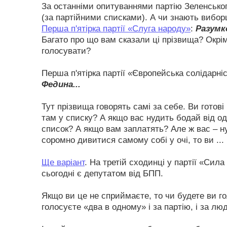
За останніми опитуваннями партію Зеленсько
(за партійними списками). А чи знають виборц
Перша п'ятірка партії «Слуга народу»
:
Разумко
Багато про що вам сказали ці прізвища? Окрім 
голосувати?
Перша п'ятірка партії «Європейська солідарні
Федина...
Тут прізвища говорять самі за себе. Ви готов
там у списку? А якщо вас нудить бодай від од
список? А якщо вам заплатять? Але ж вас – н
соромно дивитися самому собі у очі, то ви ...
Ще варіант
. На третій сходинці у партії «Сил
сьогодні є депутатом від БПП.
Якщо ви це не сприймаєте, то чи будете ви г
голосуєте «два в одному» і за партію, і за лю