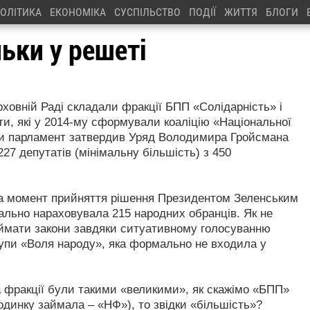
ОЛІТИКА
ЕКОНОМІКА
СУСПІЛЬСТВО
ПОДІЇ
ЖИТТЯ
БЛОГИ
льки у решеті
ховній Раді складали фракції БПП «Солідарність» і
яти, які у 2014-му сформували коаліцію «Національної
коли парламент затвердив Уряд Володимира Гройсмана
27 депутатів (мінімальну більшість) з 450
На момент прийняття рішення Президентом Зеленським
ально нараховувала 215 народних обранців. Як не
ймати закони завдяки ситуативному голосуванню
рупи «Воля народу», яка формально не входила у
 а фракції були такими «великими», як скажімо «БПП»
одинку займала – «НФ»), то звідки «більшість»?