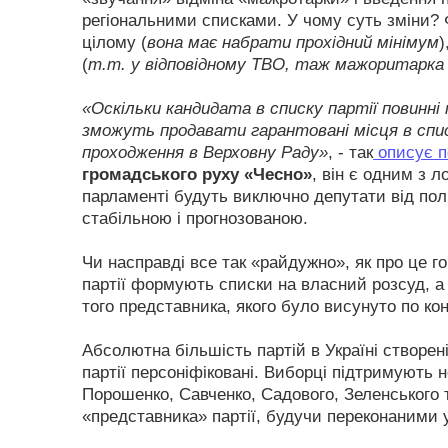
регіональними списками. У чому суть зміни? 
цілому (
вона має набрати прохідний мінімум
)
(
т.т. у відповідному ТВО, таж мажоритарка
«Оскільки кандидата в списку партії повинні
зможуть продавати гарантовані місця в спи
проходження в Верховну Раду»
, - так
описує п
громадського руху «Чесно»
, він є одним з л
парламенті будуть виключно депутати від пол
стабільною і прогнозованою.
Чи насправді все так «райдужно», як про це г
партії формують списки на власний розсуд, а
того представника, якого було висунуто по ко
Абсолютна більшість партій в Україні створені 
партії персоніфіковані. Виборці підтримують н
Порошенко, Савченко, Садового, Зеленського т
«представника» партії, будучи переконаними 