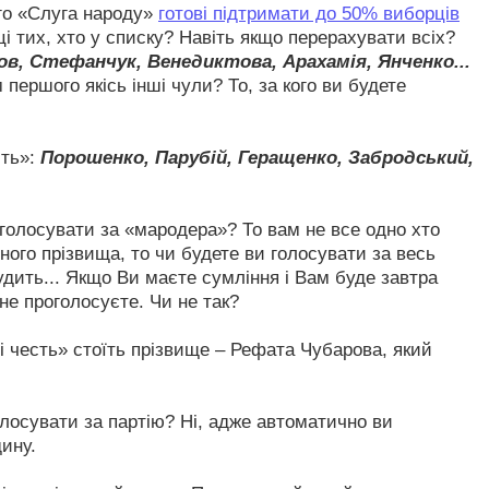
го «Слуга народу»
готові підтримати до 50% виборців
і тих, хто у списку? Навіть якщо перерахувати всіх?
в, Стефанчук, Венедиктова, Арахамія, Янченко...
першого якісь інші чули? То, за кого ви будете
сть»:
Порошенко, Парубій, Геращенко, Забродський,
і голосувати за «мародера»? То вам не все одно хто
ного прізвища, то чи будете ви голосувати за весь
удить... Якщо Ви маєте сумління і Вам буде завтра
 не проголосуєте. Чи не так?
а і честь» стоїть прізвище – Рефата Чубарова, який
олосувати за партію? Ні, адже автоматично ви
дину.