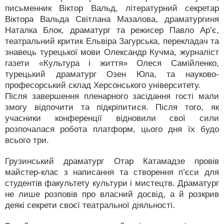
письменник Віктор Вальд, літературний секретар
Віктора Вальда Світлана Мазалова, драматургиня
Наталка Блок, драматург та режисер Павло Ар’є,
театральний критик Ельвіра Загурська, перекладач та
знавець турецької мови Олександр Кучма, журналіст
газети «Культура і життя» Олеся Самійленко,
турецький драматург Озен Юла, та науково-
професорський склад Херсонського університету.
Після завершення пленарного засідання гості мали
змогу відпочити та підкріпитися. Після того, як
учасники конференції відновили свої сили
розпочалася робота платформ, цього дня їх будо
всього три.
Грузинський драматург Отар Катамадзе провів
майстер-клас з написання та створення п’єси для
студентів факультету культури і мистецтв. Драматург
не лише розповів про власний досвід, а й розкрив
деякі секрети своєї театральної діяльності.