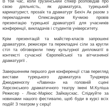
В той час, коли грузинський спікер розповідав про
свою діяльність, як драматурга, турецький
карикатурист, прозаїк та драматург Бехіч Ак разом з
перекладачем Олександром Кучмою провів
презентацію турецької драматургії для учасників
конференції, викладачів і студентів університету.
Крім презентацій та майстер-класів запрошені
драматурги, режисери та перекладачі сіли за кругли
стіл та обговорили тему культурної дипломатії в
контексті сучасної Європейської та вітчизняної
драматургії .
Завершенням першого дня конференції став перегляд
вистави турецького драматурга Тунджера
Джюдженоглу «Лавина» на головній сцені
Херсонського драматичного театру імені М.Куліша
Режисер - Лінас-Маріюс Зайкаускас. Слідкуйте за
новинами нашого фестивалю, щоб буди в курсі всіх
подій! З театром у серці!