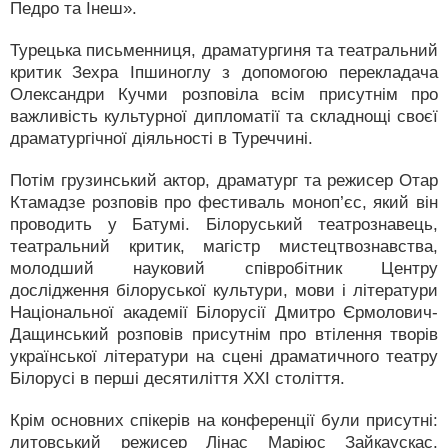
Педро та Інеш».
Турецька письменниця, драматургиня та театральний
критик Зехра Іпшиноглу з допомогою перекладача
Олександри Кучми розповіла всім присутнім про
важливість культурної дипломатії та складнощі своєї
драматургічної діяльності в Туреччині.
Потім грузинський актор, драматург та режисер Отар
Ктамадзе розповів про фестиваль моноп’єс, який він
проводить у Батумі. Білоруський театрознавець,
театральний критик, магістр мистецтвознавства,
молодший науковий співробітник Центру
дослідження білоруської культури, мови і літератури
Національної академії Білорусії Дмитро Єрмолович-
Дащинський розповів присутнім про втілення творів
української літератури на сцені драматичного театру
Білорусі в перші десятиліття ХХІ століття.
Крім основних спікерів на конференції були присутні:
литовський режисер Лінас Маріюс Зайкаускас,