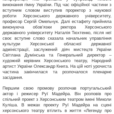
виконання гімну України. Під час офіційної частини з
вступним словом виступив проректор з наукової
роботи Херсонського державного університету,
професор Сергій Омельчук. Далі естафету прийняла
виконуюча обов’язки ректора Херсонського
державного університету Наталія Тюхтенко, після неї
своє вступне слово сказала начальник управління
культури Херсонської обласної державної
адміністрації, заслужений діяч мистецтв України
Світлана Думінська та Генеральний директор –
художній керівник Херсонського театру, Народний
артист України Олександр Книга. На цій ноті урочиста
частина закінчилася та розпочалося пленарне
засідання.
Першим свою промову розпочав португальський
актор і режисер Руї Мадейра. Він розповів про
спільний проект з Херсонським театром імені Миколи
Куліша. В межах проекту Руї Мадейра на сцені
херсонського театру втілить в життя «Легенду про