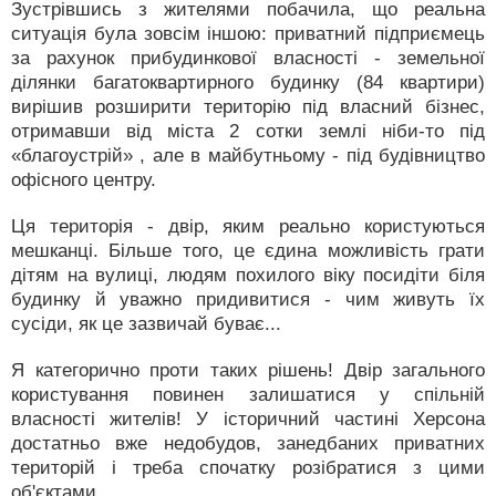
Зустрівшись з жителями побачила, що реальна
ситуація була зовсім іншою: приватний підприємець
за рахунок прибудинкової власності - земельної
ділянки багатоквартирного будинку (84 квартири)
вирішив розширити територію під власний бізнес,
отримавши від міста 2 сотки землі ніби-то під
«благоустрій» , але в майбутньому - під будівництво
офісного центру.
Ця територія - двір, яким реально користуються
мешканці. Більше того, це єдина можливість грати
дітям на вулиці, людям похилого віку посидіти біля
будинку й уважно придивитися - чим живуть їх
сусіди, як це зазвичай буває...
Я категорично проти таких рішень! Двір загального
користування повинен залишатися у спільній
власності жителів! У історичний частині Херсона
достатньо вже недобудов, занедбаних приватних
територій і треба спочатку розібратися з цими
об'єктами.