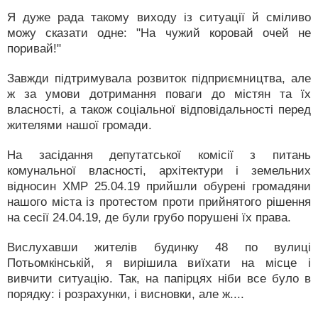
Я дуже рада такому виходу із ситуації й сміливо
можу сказати одне: "На чужий коровай очей не
поривай!"
Завжди підтримувала розвиток підприємництва, але
ж за умови дотримання поваги до містян та їх
власності, а також соціальної відповідальності перед
жителями нашої громади.
На засідання депутатської комісії з питань
комунальної власності, архітектури і земельних
відносин ХМР 25.04.19 прийшли обурені громадяни
нашого міста із протестом проти прийнятого рішення
на сесії 24.04.19, де були грубо порушені їх права.
Вислухавши жителів будинку 48 по вулиці
Потьомкінській, я вирішила виїхати на місце і
вивчити ситуацію. Так, на папірцях ніби все було в
порядку: і розрахунки, і висновки, але ж....