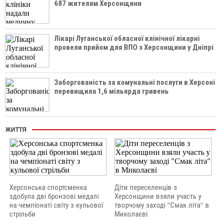
687 жителям Херсонщини
Лікарі Луганської обласної клінічної лікарні
провели прийом для ВПО з Херсонщини у Дніпрі
Заборгованість за комунальні послуги в Херсоні
перевищила 1,6 мільярда гривень
ЖИТТЯ
Херсонська спортсменка
Діти переселенців з
здобула дві бронзові медалі
Херсонщини взяли участь у
на чемпіонаті світу з кульової
творчому заході "Смак літа" в
стрільби
Миколаєві