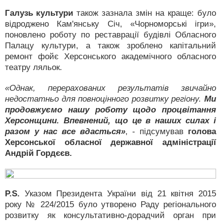
Галузь культури
також зазнала змін на краще: було
відроджено Кам'янську Січ, «Чорноморські ігри»,
поновлено роботу по реставрації будівлі Обласного
Палацу культури, а також зроблено капітальний
ремонт фойє Херсонського академічного обласного
театру ляльок.
«Однак, перерахованих результатів звичайно
недостатньо для повноцінного розвитку регіону.
Ми
продовжуємо нашу роботу щодо процвітання
Херсонщини. Впевнений, що це в наших силах і
разом у нас все вдасться»
, - підсумував
голова
Херсонської обласної державної адміністрації
Андрій Гордєєв.
P.S.
Указом Президента України від 21 квітня 2015
року № 224/2015 було утворено Раду регіонального
розвитку як консультативно-дорадчий орган при