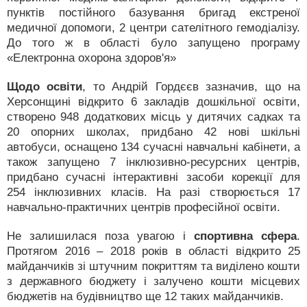
пунктів постійного базування бригад екстреної
медичної допомоги, 2 центри сателітного гемодіалізу.
До того ж в області було запущено програму
«Електронна охорона здоров'я»
Щодо освіти
, то Андрій Гордєєв зазначив, що на
Херсонщині відкрито 6 закладів дошкільної освіти,
створено 948 додаткових місць у дитячих садках та
20 опорних школах, придбано 42 нові шкільні
автобуси, оснащено 134 сучасні навчальні кабінети, а
також запущено 7 інклюзивно-ресурсних центрів,
придбано сучасні інтерактивні засоби корекції для
254 інклюзивних класів. На разі створюється 17
навчально-практичних центрів професійної освіти.
Не залишилася поза увагою і
спортивна сфера
.
Протягом 2016 – 2018 років в області відкрито 25
майданчиків зі штучним покриттям та виділено кошти
з державного бюджету і залучено кошти місцевих
бюджетів на будівництво ще 12 таких майданчиків.