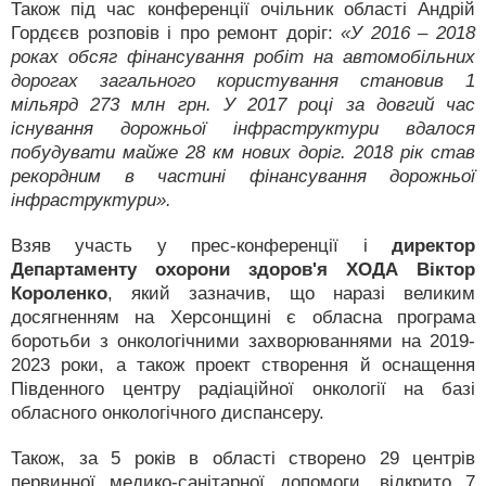
Також під час конференції очільник області Андрій
Гордєєв розповів і про ремонт доріг:
«У 2016 – 2018
роках обсяг фінансування робіт на автомобільних
дорогах загального користування становив 1
мільярд 273 млн грн. У 2017 році за довгий час
існування дорожньої інфраструктури вдалося
побудувати майже 28 км нових доріг. 2018 рік став
рекордним в частині фінансування дорожньої
інфраструктури».
Взяв участь у прес-конференції і
директор
Департаменту охорони здоров'я ХОДА Віктор
Короленко
, який зазначив, що наразі великим
досягненням на Херсонщині є обласна програма
боротьби з онкологічними захворюваннями на 2019-
2023 роки, а також проект створення й оснащення
Південного центру радіаційної онкології на базі
обласного онкологічного диспансеру.
Також, за 5 років в області створено 29 центрів
первинної медико-санітарної допомоги, відкрито 7