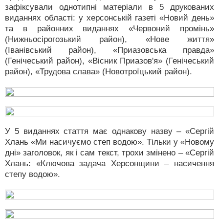
зафіксували однотипні матеріали в 5 друкованих
виданнях області: у херсонській газеті «Новий день»
та в районних виданнях «Червоний промінь»
(Нижньосірогозький район), «Нове життя»
(Іванівський район), «Приазовська правда»
(Генічеський район), «Вісник Приазов'я» (Генічеський
район), «Трудова слава» (Новотроїцький район).
У 5 виданнях стаття має однакову назву – «Сергій
Хлань «Ми насичуємо степ водою». Тільки у «Новому
дні» заголовок, як і сам текст, трохи змінено – «Сергій
Хлань: «Ключова задача Херсонщини – насичення
степу водою».